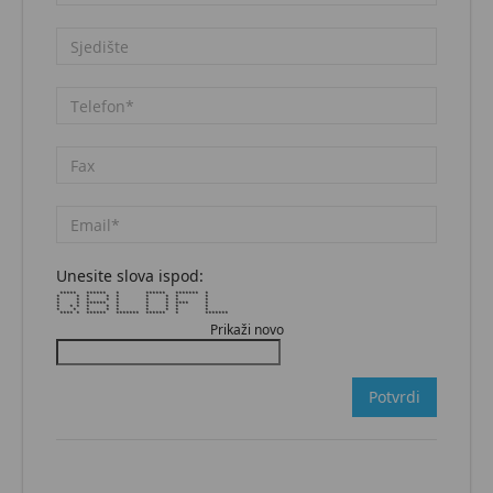
Unesite slova ispod:
***** ****** * ****** ******* *
* * * * * * * * *
* * * * * * * * *
* * ****** * * * **** *
* * * * * * * * * *
* * * * * * * * *
**** * ****** ******* ****** * *******
Prikaži novo
Potvrdi