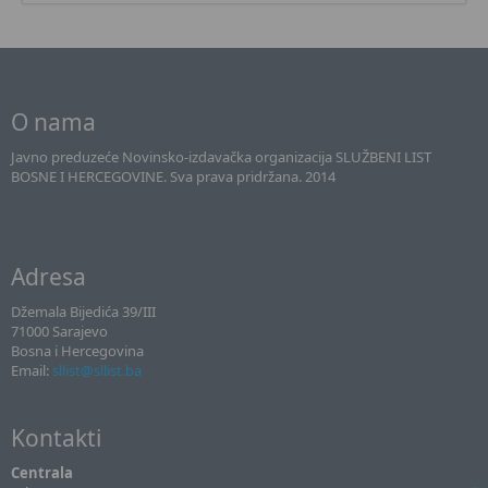
O nama
Javno preduzeće Novinsko-izdavačka organizacija SLUŽBENI LIST
BOSNE I HERCEGOVINE. Sva prava pridržana. 2014
Adresa
Džemala Bijedića 39/III
71000 Sarajevo
Bosna i Hercegovina
Email:
sllist@sllist.ba
Kontakti
Centrala