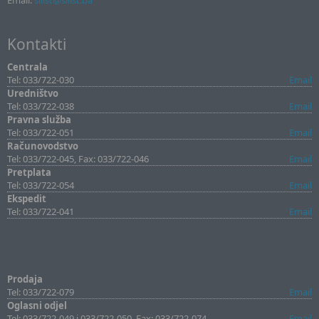
Email:
sllist@sllist.ba
Kontakti
Centrala
Tel: 033/722-030
Email
Uredništvo
Tel: 033/722-038
Email
Pravna služba
Tel: 033/722-051
Email
Računovodstvo
Tel: 033/722-045, Fax: 033/722-046
Email
Pretplata
Tel: 033/722-054
Email
Ekspedit
Tel: 033/722-041
Email
Prodaja
Tel: 033/722-079
Email
Oglasni odjel
Tel: 033/722-049 i 033/722-050, Fax: 033/722-074
Email