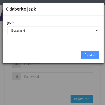
Odaberite jezik
Jezik
Login
Naslovna stranica
Prijava
Zaboravljena šifra?
Prijavi me