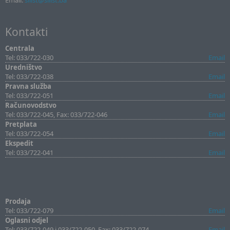
Email:
sllist@sllist.ba
Kontakti
Centrala
Tel: 033/722-030
Email
Uredništvo
Tel: 033/722-038
Email
Pravna služba
Tel: 033/722-051
Email
Računovodstvo
Tel: 033/722-045, Fax: 033/722-046
Email
Pretplata
Tel: 033/722-054
Email
Ekspedit
Tel: 033/722-041
Email
Prodaja
Tel: 033/722-079
Email
Oglasni odjel
Tel: 033/722-049 i 033/722-050, Fax: 033/722-074
Email