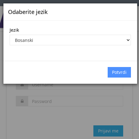
Odaberite jezik
Jezik
Login
Naslovna stranica
Prijava
Zaboravljena šifra?
Prijavi me