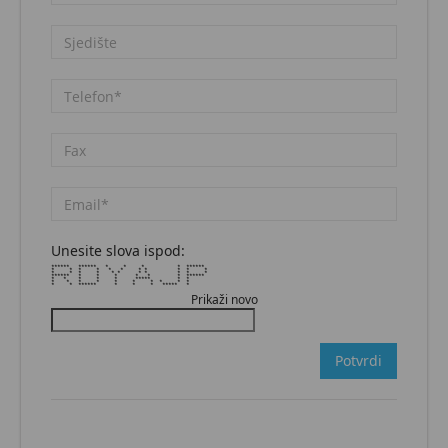
Unesite slova ispod:
****** ****** * * * * ******
* * * * * * * * * * *
* * * * * * * * * * *
****** * * * * * * ******
* * * * * ***** * *
* * * * * * * * * *
* * ****** * * * ***** *
Prikaži novo
Potvrdi