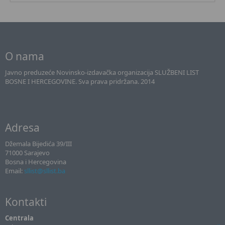
O nama
Javno preduzeće Novinsko-izdavačka organizacija SLUŽBENI LIST
BOSNE I HERCEGOVINE. Sva prava pridržana. 2014
Adresa
Džemala Bijedića 39/III
71000 Sarajevo
Bosna i Hercegovina
Email:
sllist@sllist.ba
Kontakti
Centrala