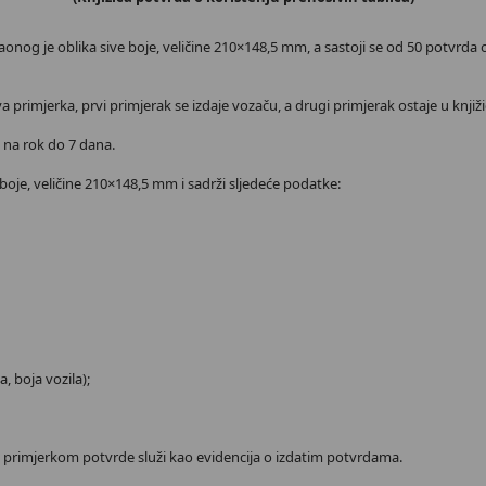
aonog je oblika sive boje, veličine 210×148,5 mm, a sastoji se od 50 potvrda
 primjerka, prvi primjerak se izdaje vozaču, a drugi primjerak ostaje u knjižic
e na rok do 7 dana.
 boje, veličine 210×148,5 mm i sadrži sljedeće podatke:
a, boja vozila);
im primjerkom potvrde služi kao evidencija o izdatim potvrdama.