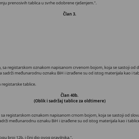
štenju prenosivih tablica u svrhe odobrene rješenjem.".
Član 3.
jom, sa registarskom oznakom napisanom crvenom bojom, koja se sastoji od dva
 koja sadrži međunarodnu oznaku BiH i izrađene su od istog materijala kao 
 registarske tablice.
Član 40b.
(Oblik i sadržaj tablice za oldtimere)
m sa registarskom oznakom napisanom crnom bojom, koja se sastoji od slova O
a sadrži međunarodnu oznaku BiH i izrađene su od istog materijala kao i tab
logu broj 12b. i čini dio ovog pravilnika.".