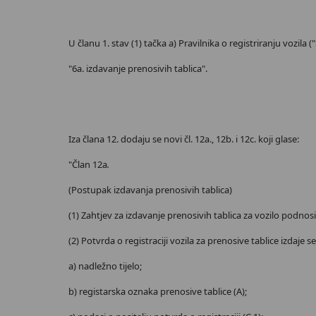
U članu 1. stav (1) tačka a) Pravilnika o registriranju vozila ("
"6a. izdavanje prenosivih tablica".
Iza člana 12. dodaju se novi čl. 12a., 12b. i 12c. koji glase:
"Član 12a
.
(Postupak izdavanja prenosivih tablica)
(1) Zahtjev za izdavanje prenosivih tablica za vozilo podnosi 
(2) Potvrda o registraciji vozila za prenosive tablice izdaje s
a) nadležno tijelo;
b) registarska oznaka prenosive tablice (A);