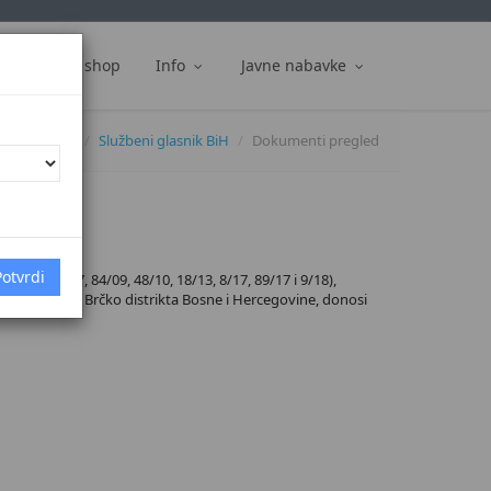
ti
Web shop
Info
Javne nabavke
Dokumenti
Službeni glasnik BiH
Dokumenti pregled
/06, 44/07, 84/09, 48/10, 18/13, 8/17, 89/17 i 9/18),
i i policijom Brčko distrikta Bosne i Hercegovine, donosi