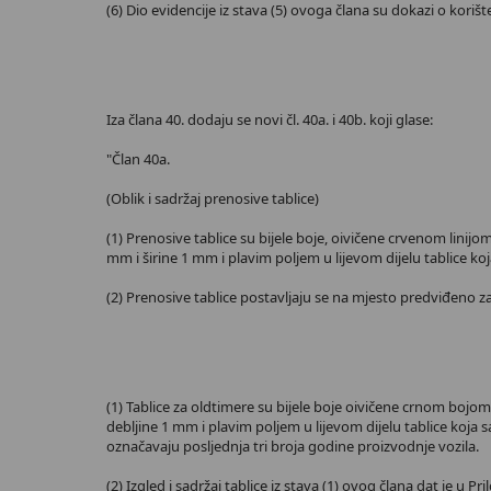
(6) Dio evidencije iz stava (5) ovoga člana su dokazi o kori
Iza člana 40. dodaju se novi čl. 40a. i 40b. koji glase:
"Član 40a.
(Oblik i sadržaj prenosive tablice)
(1) Prenosive tablice su bijele boje, oivičene crvenom lini
mm i širine 1 mm i plavim poljem u lijevom dijelu tablice
(2) Prenosive tablice postavljaju se na mjesto predviđeno za
(1) Tablice za oldtimere su bijele boje oivičene crnom bojo
debljine 1 mm i plavim poljem u lijevom dijelu tablice koj
označavaju posljednja tri broja godine proizvodnje vozila.
(2) Izgled i sadržaj tablice iz stava (1) ovog člana dat je u Pri