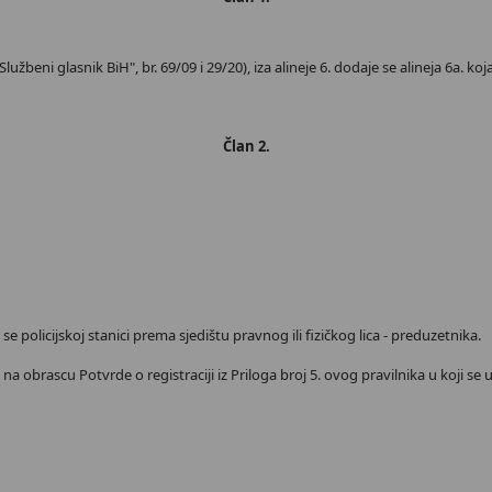
Službeni glasnik BiH", br. 69/09 i 29/20), iza alineje 6. dodaje se alineja 6a. koja
Član 2.
se policijskoj stanici prema sjedištu pravnog ili fizičkog lica - preduzetnika.
e na obrascu Potvrde o registraciji iz Priloga broj 5. ovog pravilnika u koji se 