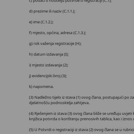
c) podaci o nositelju potvrde o registraciji (C.1);
d) prezime ili naziv (C.1.1.);
e) ime (C.1.2.);
f) mjesto, općina, adresa (C.1.3.);
g) rok važenja registracije (H);
h) datum izdavanja (I);
i) mjesto izdavanja (2);
j) evidencijski broj (3);
k) napomena.
(3) Nadležno tijelo iz stava (1) ovog člana, postupajući po 
djelatnošću podnositelja zahtjeva.
(4) Rješenjem iz stava (3) ovog člana bliže se uređuju uvjeti
knjižica potvrda o korištenju prenosivih tablica, kao i izno
(5) U Potvrdi o registraciji iz stava (2) ovog člana se u rub