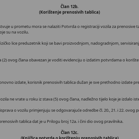
Član 12b.
(Korištenje prenosivih tablica)
stvuje u prometu mora se nalaziti Potvrda o registraciji vozila za prenosive 
oje su na vozilu.
i fizičko lice preduzetnik koji se bavi proizvodnjom, nadogradnjom, servisira
va (2) ovog člana obavezan je voditi evidenciju o izdatim potvrdama o korišten
ponovno izdate, korisnik prenosivih tablica dužan je sve prethodno izdate pren
 vozila ne vrate u roku iz stava (5) ovog člana, nadležno tijelo koje je izdalo
i isprava o vozilu primjenjuju se odgovarajuće odredbe čl. 20., 21. i 22. ovog p
prenosivih tablica dat je u Prilogu broj 12a. i čini dio ovog pravilnika.
Član 12c.
(Knjižica potvrda o korištenju prenosivih tablica)