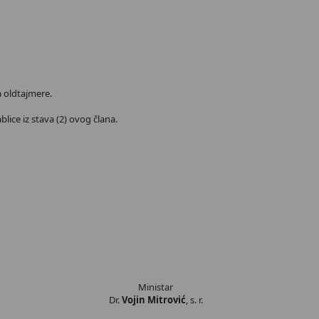
a oldtajmere.
lice iz stava (2) ovog člana.
Ministar
Dr.
Vojin Mitrović
, s. r.