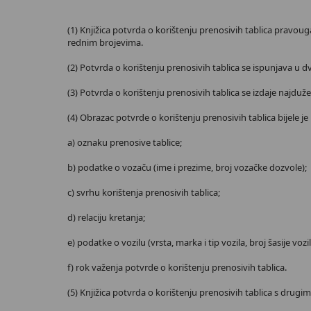
(1) Knjižica potvrda o korištenju prenosivih tablica pravoug
rednim brojevima.
(2) Potvrda o korištenju prenosivih tablica se ispunjava u dva
(3) Potvrda o korištenju prenosivih tablica se izdaje najduž
(4) Obrazac potvrde o korištenju prenosivih tablica bijele je
a) oznaku prenosive tablice;
b) podatke o vozaču (ime i prezime, broj vozačke dozvole);
c) svrhu korištenja prenosivih tablica;
d) relaciju kretanja;
e) podatke o vozilu (vrsta, marka i tip vozila, broj šasije vozil
f) rok važenja potvrde o korištenju prenosivih tablica.
(5) Knjižica potvrda o korištenju prenosivih tablica s drug