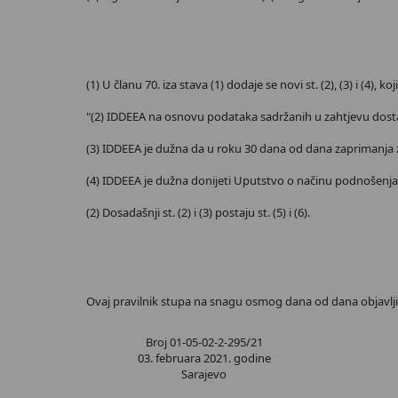
(1) U članu 70. iza stava (1) dodaje se novi st. (2), (3) i (4), koj
"(2) IDDEEA na osnovu podataka sadržanih u zahtjevu dostav
(3) IDDEEA je dužna da u roku 30 dana od dana zaprimanja zah
(4) IDDEEA je dužna donijeti Uputstvo o načinu podnošenja z
(2) Dosadašnji st. (2) i (3) postaju st. (5) i (6).
Ovaj pravilnik stupa na snagu osmog dana od dana objavlji
Broj 01-05-02-2-295/21
03. februara 2021. godine
Sarajevo