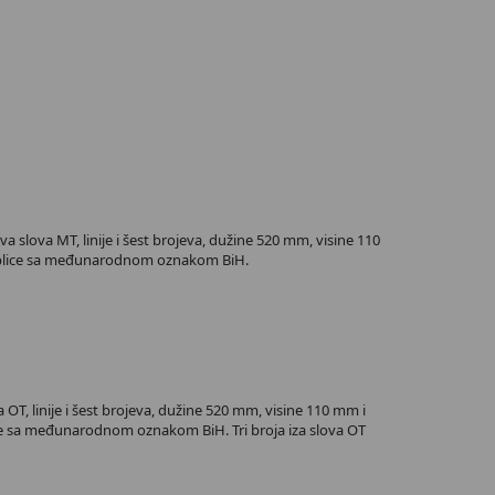
 slova MT, linije i šest brojeva, dužine 520 mm, visine 110
i tablice sa međunarodnom oznakom BiH.
T, linije i šest brojeva, dužine 520 mm, visine 110 mm i
lice sa međunarodnom oznakom BiH. Tri broja iza slova OT