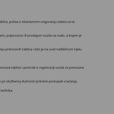
tablice, polisa o obaveznom osiguranju izdata za te
njem, prijevozom ili prodajom vozila na malo, a kojem je
ju prenosivih tablica i dati je na uvid nadležnom tijelu.
osive tablice i potvrde o registraciji vozila za prenosive
 iste po službenoj dužnosti pokreće postupak vraćanja.
ravilnika.