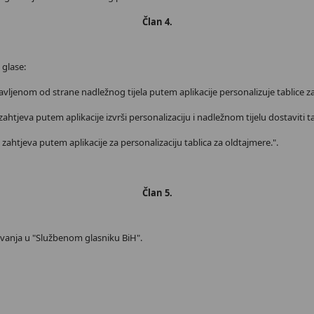
Član 4.
i glase:
ljenom od strane nadležnog tijela putem aplikacije personalizuje tablice z
tjeva putem aplikacije izvrši personalizaciju i nadležnom tijelu dostaviti tab
ahtjeva putem aplikacije za personalizaciju tablica za oldtajmere.".
Član 5.
vanja u "Službenom glasniku BiH".