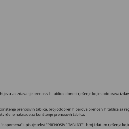
zahtjevu za izdavanje prenosivih tablica, donosi rješenje kojim odobrava izda
 korištenja prenosivih tablica, broj odobrenih parova prenosivih tablica sa re
s utvrđene naknade za korištenje prenosivih tablica.
rici "napomena" upisuje tekst "PRENOSIVE TABLICE" i broj i datum rješenja koji