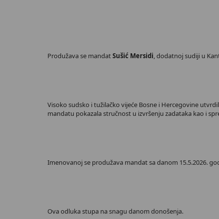
Produžava se mandat
Sušić Mersidi
, dodatnoj sudiji u Ka
Visoko sudsko i tužilačko vijeće Bosne i Hercegovine utvrdi
mandatu pokazala stručnost u izvršenju zadataka kao i sp
Imenovanoj se produžava mandat sa danom 15.5.2026. godin
Ova odluka stupa na snagu danom donošenja.