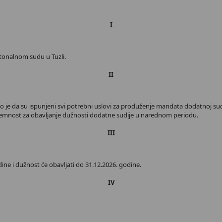
I
ntonalnom sudu u Tuzli.
II
lo je da su ispunjeni svi potrebni uslovi za produženje mandata dodatnoj sudi
remnost za obavljanje dužnosti dodatne sudije u narednom periodu.
III
e i dužnost će obavljati do 31.12.2026. godine.
IV