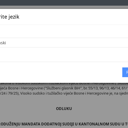
te jezik
k
Službena glasila
Oglašavanje
Pretraga
Vijes
Početna
 broj 38/26
 Zakona o Visokom sudskom i tužilačkom vijeću Bosne i Hercegovine ("Službeni 
jeća Bosne i Hercegovine ("Službeni glasnik BiH", br. 55/13, 96/13, 46/14, 61/1
2/24 i 79/25), Visoko sudsko i tužilačko vijeće Bosne i Hercegovine je, na sjedn
ODLUKU
RODUŽENJU MANDATA DODATNOJ SUDIJI U KANTONALNOM SUDU U T