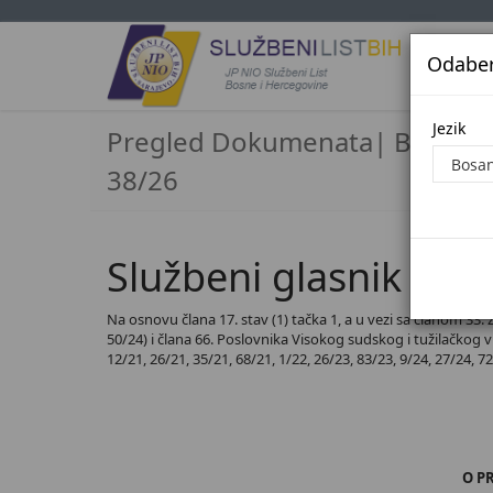
Odaberi
Jezi
Jezik
Pregled Dokumenata| Broj
38/26
Službeni glasnik BiH,
Na osnovu člana 17. stav (1) tačka 1, a u vezi sa članom 33.
50/24) i člana 66. Poslovnika Visokog sudskog i tužilačkog vi
12/21, 26/21, 35/21, 68/21, 1/22, 26/23, 83/23, 9/24, 27/24, 7
O P