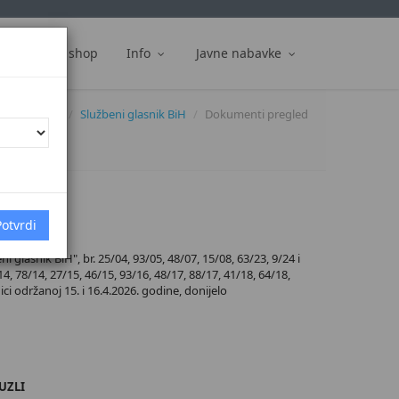
ti
Web shop
Info
Javne nabavke
Dokumenti
Službeni glasnik BiH
Dokumenti pregled
glasnik BiH", br. 25/04, 93/05, 48/07, 15/08, 63/23, 9/24 i
4, 78/14, 27/15, 46/15, 93/16, 48/17, 88/17, 41/18, 64/18,
ici održanoj 15. i 16.4.2026. godine, donijelo
UZLI