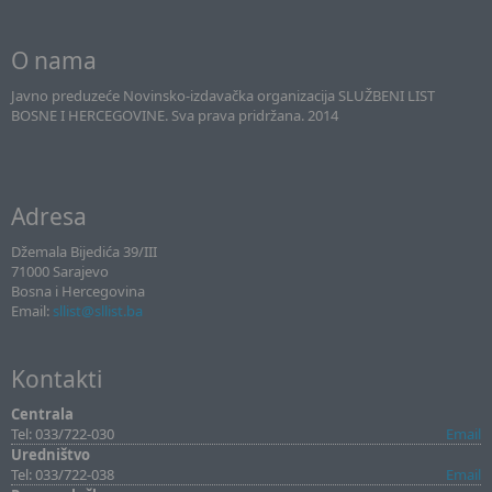
O nama
Javno preduzeće Novinsko-izdavačka organizacija SLUŽBENI LIST
BOSNE I HERCEGOVINE. Sva prava pridržana. 2014
Adresa
Džemala Bijedića 39/III
71000 Sarajevo
Bosna i Hercegovina
Email:
sllist@sllist.ba
Kontakti
Centrala
Tel: 033/722-030
Email
Uredništvo
Tel: 033/722-038
Email