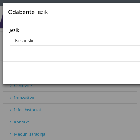
Odaberite jezik
Jezik
JN2023
Početna
JN2023
Pretplata
Cjenovnik
Izdavaštvo
Info - historijat
Kontakt
Međun. saradnja