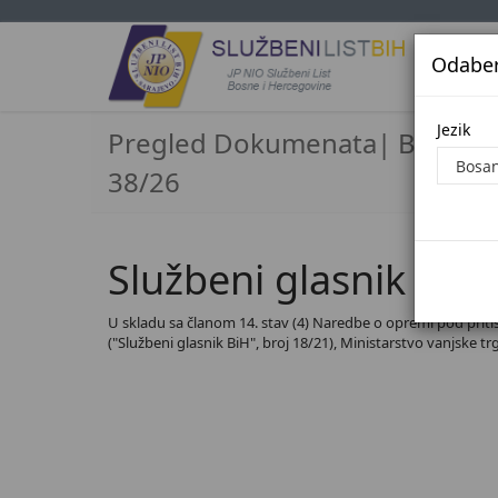
Odaberi
Jezi
Jezik
Pregled Dokumenata| Broj
38/26
Službeni glasnik BiH,
U skladu sa članom 14. stav (4) Naredbe o opremi pod pritisk
("Službeni glasnik BiH", broj 18/21), Ministarstvo vanjske