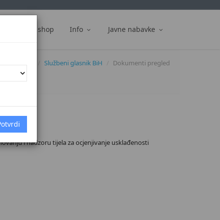
ti
Web shop
Info
Javne nabavke
Dokumenti
Službeni glasnik BiH
Dokumenti pregled
novanju i nadzoru tijela za ocjenjivanje usklađenosti