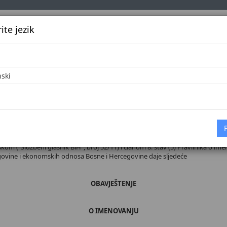
te jezik
k
Službena glasila
Oglašavanje
Pretraga
Vijes
Početna
 broj 38/26
om ("Službeni glasnik BiH", broj 52/11) i članom 8. stav (5) Pravilnika o ime
 trgovine i ekonomskih odnosa Bosne i Hercegovine daje sljedeće
OBAVJEŠTENJE
O IMENOVANJU