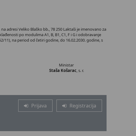
a adresi Veliko Blaško bb., 78 250 Laktaši je imenovano za
klađenosti po modulima A1, B, B1, C1, F i G i odobravanje
11), na period od četiri godine, do 16.02.2030. godine, s
Ministar
Staša Košarac
, s. r.
Prijava
Registracija