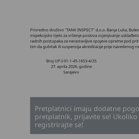
Privredno društvo "TANK INSPECT" d.o.o. Banja Luka, Buleva
inspekcijsko tijelo za vršenje poslova ocjenjivanje usklađe
radnih postupaka za nerastavljive spojeve opreme pod priti
tim da gubitak ili suspenzija akreditacije prije navedenog
Broj UP-I-01-1-45-1653-4/25
27. aprila 2026. godine
Sarajevo
Pretplatnici imaju dodatne pogo
pretplatnik, prijavite se! Ukoliko
registrirajte se!