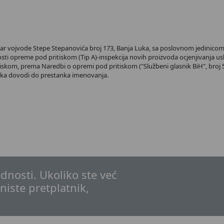
r vojvode Stepe Stepanovića broj 173, Banja Luka, sa poslovnom jedinicom n
nosti opreme pod pritiskom (Tip A)-inspekcija novih proizvoda ocjenjivanja us
skom, prema Naredbi o opremi pod pritiskom ("Službeni glasnik BiH", broj 52/
 roka dovodi do prestanka imenovanja.
dnosti. Ukoliko ste već
 niste pretplatnik,