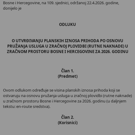
Bosne i Hercegovine, na 109. sjednici, održanoj 22.4.2026. godine,
donijelo je
ODLUKU
O UTVRĐIVANJU PLANSKIH IZNOSA PRIHODA PO OSNOVU
PRUŽANJA USLUGA U ZRAČNOJ PLOVIDBI (RUTNE NAKNADE) U
ZRAČNOM PROSTORU BOSNE I HERCEGOVINE ZA 2026. GODINU
Član 1.
(Predmet)
Ovom odlukom određuje se visina planskih iznosa prihoda koji se
ostvaruju na osnovu pružanja usluga u zračnoj plovidbi (rutne naknade)
u zračnom prostoru Bosne i Hercegovine za 2026. godinu (u daljnjem
tekstu: en-route sredstva).
Član 2.
(Korisnici)