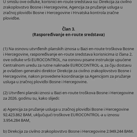
U smislu ove odluke, korisnici en-route sredstava su: Direkcija za civilno
zrakoplovstvo Bosne i Hercegovine, Agencija za pružanje usluga u
zračnoj plovidbi Bosne i Hercegovine i Hrvatska kontrola zračne
plovidbe.
Član 3.
(Raspoređivanje en-route sredstava)
(1) Na osnovu utvrđenih planskih iznosa u Bazi en-route troškova Bosne
i Hercegovine, raspoređivanje en-route sredstava korisnicima iz člana 2.
ove odluke vrši EUROCONTROL, na osnovu pisane instrukcije upućene
Centralnom uredu za rutne naknade EUROCONTROL-a, za čiju dostavu
je ovlašten generalni direktor Direkcije za civilno zrakoplovstvo Bosne i
Hercegovine, nakon provedene koordinacije sa Agencijom za pružanje
usluga u zračnoj plovidbi Bosne i Hercegovine.
(2) Utvrđeni planski iznosi u Bazi en-route troškova Bosne i Hercegovine
za 2026. godinu su, kako slijedi:
a) Agencija za pružanje usluga u zračnoj plovidbi Bosne i Hercegovine
92.423.862 BAM, uključujući troškove EUROCONTROL-a u iznosu
3.954.284 BAM,
b) Direkcija za civilno zrakoplovstvo Bosne i Hercegovine 2.949.244 BAM.