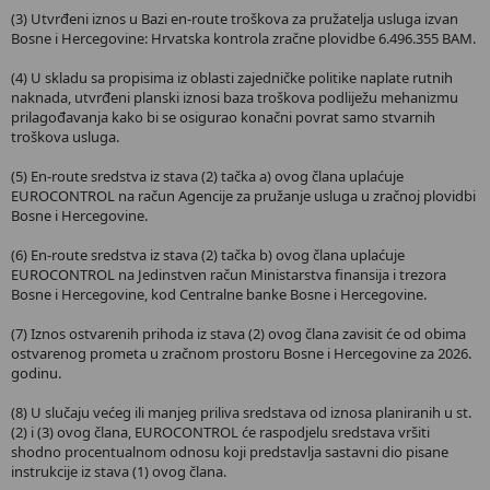
(3) Utvrđeni iznos u Bazi en-route troškova za pružatelja usluga izvan
Bosne i Hercegovine: Hrvatska kontrola zračne plovidbe 6.496.355 BAM.
(4) U skladu sa propisima iz oblasti zajedničke politike naplate rutnih
naknada, utvrđeni planski iznosi baza troškova podliježu mehanizmu
prilagođavanja kako bi se osigurao konačni povrat samo stvarnih
troškova usluga.
(5) En-route sredstva iz stava (2) tačka a) ovog člana uplaćuje
EUROCONTROL na račun Agencije za pružanje usluga u zračnoj plovidbi
Bosne i Hercegovine.
(6) En-route sredstva iz stava (2) tačka b) ovog člana uplaćuje
EUROCONTROL na Jedinstven račun Ministarstva finansija i trezora
Bosne i Hercegovine, kod Centralne banke Bosne i Hercegovine.
(7) Iznos ostvarenih prihoda iz stava (2) ovog člana zavisit će od obima
ostvarenog prometa u zračnom prostoru Bosne i Hercegovine za 2026.
godinu.
(8) U slučaju većeg ili manjeg priliva sredstava od iznosa planiranih u st.
(2) i (3) ovog člana, EUROCONTROL će raspodjelu sredstava vršiti
shodno procentualnom odnosu koji predstavlja sastavni dio pisane
instrukcije iz stava (1) ovog člana.