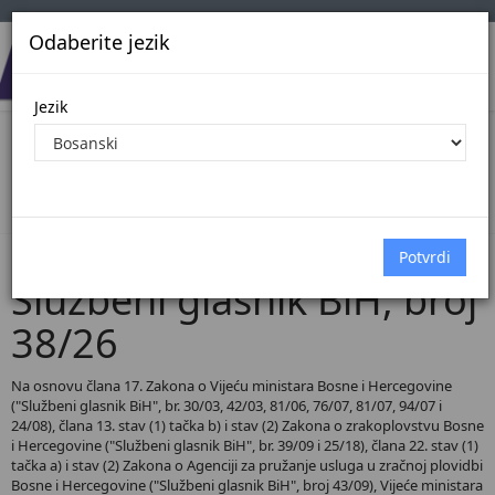
Odaberite jezik
Jezik
Pregled Dokumenata| Broj 38/26
Početna
Dokumenti
Službeni glasnik BiH
Dokumenti pregled
Službeni glasnik BiH, broj
38/26
Na osnovu člana 17. Zakona o Vijeću ministara Bosne i Hercegovine
("Službeni glasnik BiH", br. 30/03, 42/03, 81/06, 76/07, 81/07, 94/07 i
24/08), člana 13. stav (1) tačka b) i stav (2) Zakona o zrakoplovstvu Bosne
i Hercegovine ("Službeni glasnik BiH", br. 39/09 i 25/18), člana 22. stav (1)
tačka a) i stav (2) Zakona o Agenciji za pružanje usluga u zračnoj plovidbi
Bosne i Hercegovine ("Službeni glasnik BiH", broj 43/09), Vijeće ministara