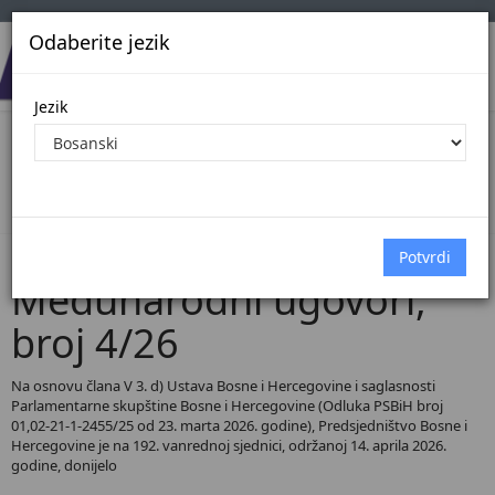
Odaberite jezik
Jezik
Pregled Dokumenata| Broj 4/26
Početna
Dokumenti
Međunarodni ugovori
Dokumenti pregled
Međunarodni ugovori,
broj 4/26
Na osnovu člana V 3. d) Ustava Bosne i Hercegovine i saglasnosti
Parlamentarne skupštine Bosne i Hercegovine (Odluka PSBiH broj
01,02-21-1-2455/25 od 23. marta 2026. godine), Predsjedništvo Bosne i
Hercegovine je na 192. vanrednoj sjednici, održanoj 14. aprila 2026.
godine, donijelo