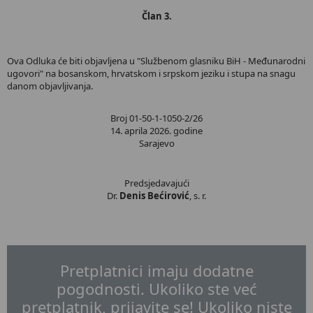
Član 3.
Ova Odluka će biti objavljena u "Službenom glasniku BiH - Međunarodni
ugovori" na bosanskom, hrvatskom i srpskom jeziku i stupa na snagu
danom objavljivanja.
Broj 01-50-1-1050-2/26
14. aprila 2026. godine
Sarajevo
Predsjedavajući
Dr.
Denis Bećirović
, s. r.
Pretplatnici imaju dodatne
pogodnosti. Ukoliko ste već
pretplatnik, prijavite se! Ukoliko niste