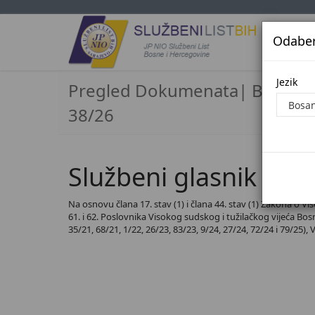
Odaberi
Jezi
Jezik
Pregled Dokumenata| Broj
38/26
Službeni glasnik BiH,
Na osnovu člana 17. stav (1) i člana 44. stav (1) Zakona o Vi
61. i 62. Poslovnika Visokog sudskog i tužilačkog vijeća Bosne
35/21, 68/21, 1/22, 26/23, 83/23, 9/24, 27/24, 72/24 i 79/25),