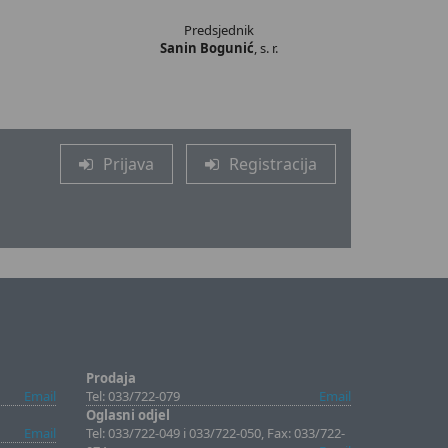
Predsjednik
Sanin Bogunić
, s. r.
Prijava
Registracija
Prodaja
Email
Tel: 033/722-079
Email
Oglasni odjel
Email
Tel: 033/722-049 i 033/722-050, Fax: 033/722-