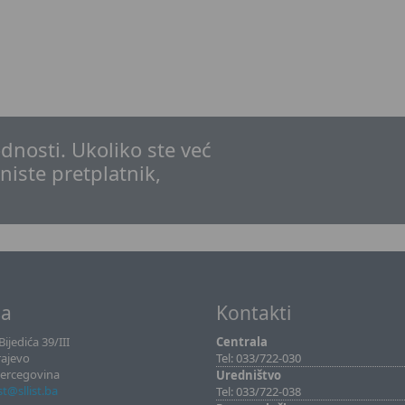
dnosti. Ukoliko ste već
 niste pretplatnik,
sa
Kontakti
ijedića 39/III
Centrala
rajevo
Tel: 033/722-030
Hercegovina
Uredništvo
ist@sllist.ba
Tel: 033/722-038