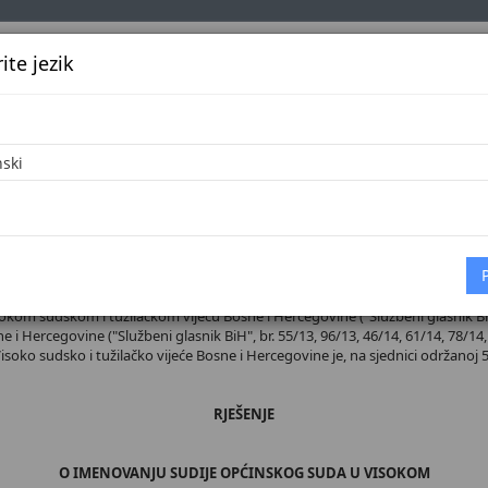
te jezik
k
Službena glasila
Oglašavanje
Pretraga
Vijes
Početna
 broj 38/26
sokom sudskom i tužilačkom vijeću Bosne i Hercegovine ("Službeni glasnik BiH",
 i Hercegovine ("Službeni glasnik BiH", br. 55/13, 96/13, 46/14, 61/14, 78/14, 
 Visoko sudsko i tužilačko vijeće Bosne i Hercegovine je, na sjednici održanoj 5
RJEŠENJE
O IMENOVANJU SUDIJE OPĆINSKOG SUDA U VISOKOM