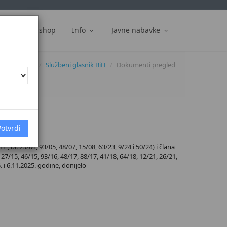
ti
Web shop
Info
Javne nabavke
Dokumenti
Službeni glasnik BiH
Dokumenti pregled
 br. 25/04, 93/05, 48/07, 15/08, 63/23, 9/24 i 50/24) i člana
27/15, 46/15, 93/16, 48/17, 88/17, 41/18, 64/18, 12/21, 26/21,
. i 6.11.2025. godine, donijelo