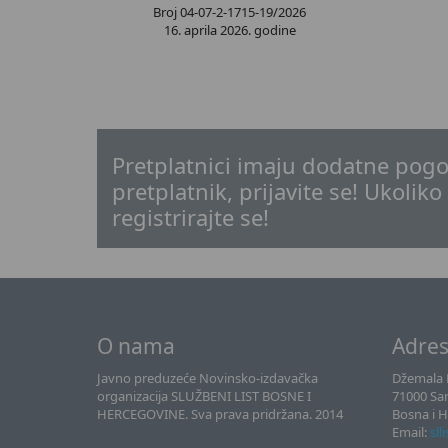
Broj 04-07-2-1715-19/2026
16. aprila 2026. godine
Pretplatnici imaju dodatne pogo
pretplatnik, prijavite se! Ukoliko
registrirajte se!
O nama
Adre
Javno preduzeće Novinsko-izdavačka
Džemala B
organizacija SLUŽBENI LIST BOSNE I
71000 Sa
HERCEGOVINE. Sva prava pridržana. 2014
Bosna i 
Email:
sll