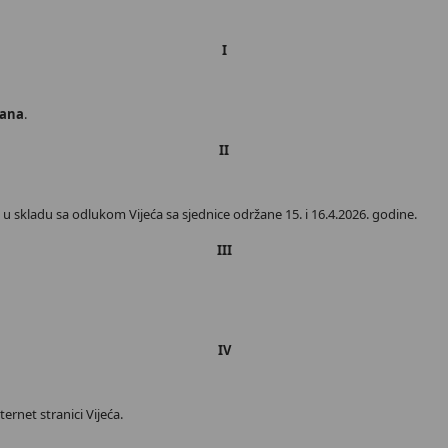
I
dana
.
II
 skladu sa odlukom Vijeća sa sjednice održane 15. i 16.4.2026. godine.
III
IV
ernet stranici Vijeća.