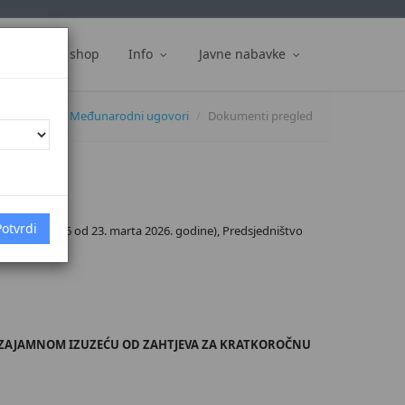
ti
Web shop
Info
Javne nabavke
okumenti
Međunarodni ugovori
Dokumenti pregled
02-21-1-57/26 od 23. marta 2026. godine), Predsjedništvo
 O UZAJAMNOM IZUZEĆU OD ZAHTJEVA ZA KRATKOROČNU