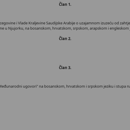
Član 1.
cegovine i Vlade Kraljevine Saudijske Arabije o uzajamnom izuzeću od zahtj
dine u Njujorku, na bosanskom, hrvatskom, srpskom, arapskom i engleskom j
Član 2.
Član 3.
- Međunarodni ugovori" na bosanskom, hrvatskom i srpskom jeziku i stupa n