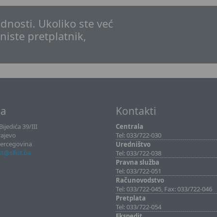
dnosti. Ukoliko ste već
 niste pretplatnik,
sa
Kontakti
ijedića 39/III
Centrala
rajevo
Tel: 033/722-030
Hercegovina
Uredništvo
ist@sllist.ba
Tel: 033/722-038
Pravna služba
Tel: 033/722-051
Računovodstvo
Tel: 033/722-045, Fax: 033/722-046
Pretplata
Tel: 033/722-054
Ekspedit