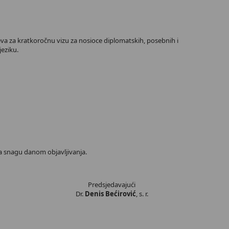
eva za kratkoročnu vizu za nosioce diplomatskih, posebnih i
eziku.
a snagu danom objavljivanja.
Predsjedavajući
Dr.
Denis Bećirović
, s. r.