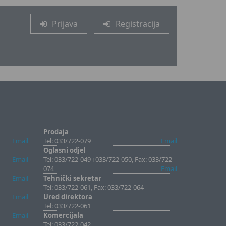
Prijava
Registracija
Prodaja
Email
Tel: 033/722-079
Email
Oglasni odjel
Email
Tel: 033/722-049 i 033/722-050, Fax: 033/722-
074
Email
Email
Tehnički sekretar
Tel: 033/722-061, Fax: 033/722-064
Email
Ured direktora
Tel: 033/722-061
Email
Komercijala
Tel: 033/722-042