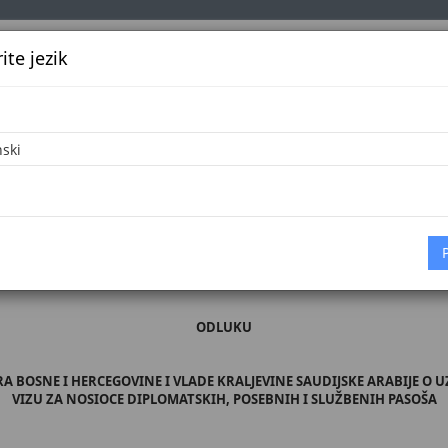
te jezik
k
Službena glasila
Oglašavanje
Pretraga
Vijes
26
Početna
D
, broj 4/26
asnosti Parlamentarne skupštine Bosne i Hercegovine (Odluka PSBiH broj 01,
. aprila 2026. godine, donijelo
ODLUKU
RA BOSNE I HERCEGOVINE I VLADE KRALJEVINE SAUDIJSKE ARABIJE
VIZU ZA NOSIOCE DIPLOMATSKIH, POSEBNIH I SLUŽBENIH PASOŠA