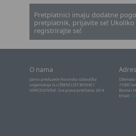
Pretplatnici imaju dodatne pogo
pretplatnik, prijavite se! Ukoliko
registrirajte se!
O nama
Adre
Javno preduzeće Novinsko-izdavačka
Džemala B
organizacija SLUŽBENI LIST BOSNE I
71000 Sa
HERCEGOVINE. Sva prava pridržana. 2014
Bosna i 
Email:
sll