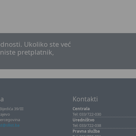
dnosti. Ukoliko ste već
 niste pretplatnik,
sa
Kontakti
ijedića 39/III
Centrala
rajevo
Tel: 033/722-030
Hercegovina
Uredništvo
ist@sllist.ba
Tel: 033/722-038
Pravna služba