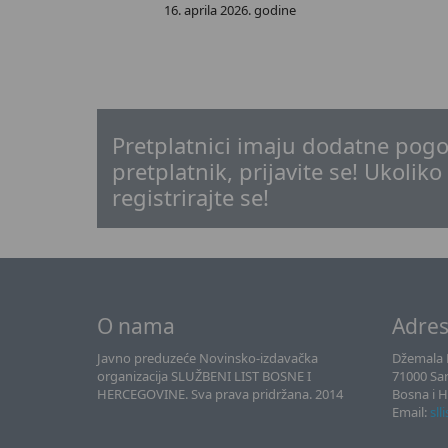
16. aprila 2026. godine
Pretplatnici imaju dodatne pogo
pretplatnik, prijavite se! Ukoliko
registrirajte se!
O nama
Adre
Javno preduzeće Novinsko-izdavačka
Džemala B
organizacija SLUŽBENI LIST BOSNE I
71000 Sa
HERCEGOVINE. Sva prava pridržana. 2014
Bosna i 
Email:
sll