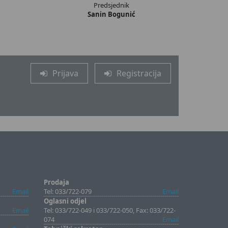
Predsjednik
Sanin Bogunić
Prijava
Registracija
Prodaja
Email
Tel: 033/722-079
Email
Oglasni odjel
Email
Tel: 033/722-049 i 033/722-050, Fax: 033/722-
074
Email