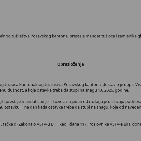
nalnog tužilaštva Posavskog kantona, prestaje mandat tužioca i zamjenika gl
Obrazloženje
vnog tužioca Kantonalnog tužilaštva Posavskog kantona, dostavio je dopis V
nu dužnost, a koja ostavka treba da stupi na snagu 1.6.2026. godine.
ih prestaje mandat sudije ili tužioca, a jedan od razloga je u slučaju podn
nu ostavku ili na dan kada ostavka treba da stupi na snagu, koje od naveden
. tačka d) Zakona o VSTV-u BiH, kao i člana 117. Poslovnika VSTV-a BiH, done