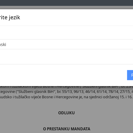
te jezik
k
Službena glasila
Oglašavanje
Pretraga
Vijes
Početna
 broj 38/26
m i tužilačkom vijeću Bosne i Hercegovine ("Službeni glasnik BiH", br. 25/04, 
ovine ("Službeni glasnik BiH", br. 55/13, 96/13, 46/14, 61/14, 78/14, 27/15, 4
 sudsko i tužilačko vijeće Bosne i Hercegovine je, na sjednici održanoj 15. i 16.
ODLUKU
O PRESTANKU MANDATA