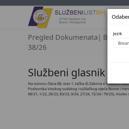
Odaberi
Jezi
Jezik
Pregled Dokumenata| Broj
38/26
Službeni glasnik BiH,
Na osnovu člana 88. stav 1. tačka d) Zakona o Visokom sudsko
Poslovnika Visokog sudskog i tužilačkog vijeća Bosne i Herceg
68/21, 1/22, 26/23, 83/23, 9/24, 27/24, 72/24 i 79/25), Visoko