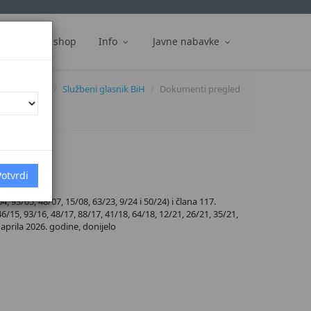
ti
Web shop
Info
Javne nabavke
Dokumenti
Službeni glasnik BiH
Dokumenti pregled
93/05, 48/07, 15/08, 63/23, 9/24 i 50/24) i člana 117.
6/15, 93/16, 48/17, 88/17, 41/18, 64/18, 12/21, 26/21, 35/21,
 aprila 2026. godine, donijelo