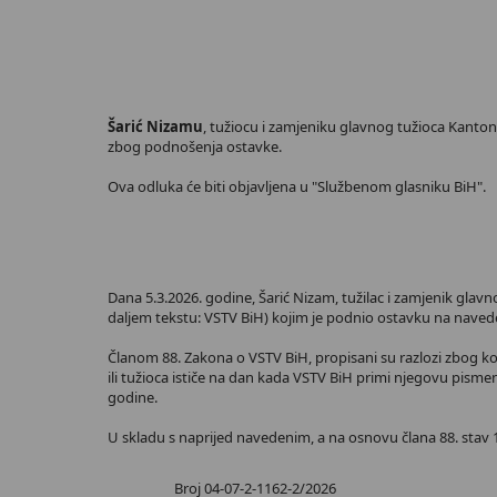
Šarić Nizamu
, tužiocu i zamjeniku glavnog tužioca Kanto
zbog podnošenja ostavke.
Ova odluka će biti objavljena u "Službenom glasniku BiH".
Dana 5.3.2026. godine, Šarić Nizam, tužilac i zamjenik gla
daljem tekstu: VSTV BiH) kojim je podnio ostavku na navede
Članom 88. Zakona o VSTV BiH, propisani su razlozi zbog koj
ili tužioca ističe na dan kada VSTV BiH primi njegovu pisme
godine.
U skladu s naprijed navedenim, a na osnovu člana 88. stav 1
Broj 04-07-2-1162-2/2026