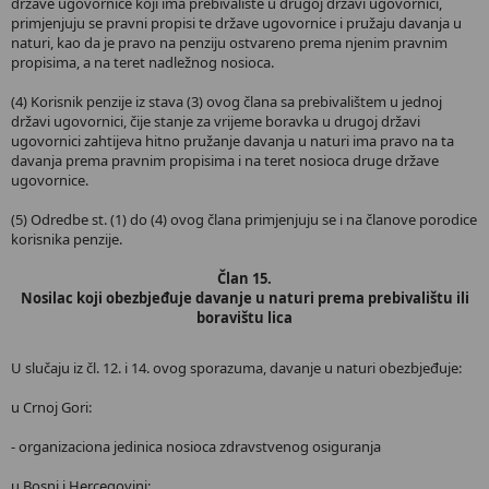
države ugovornice koji ima prebivalište u drugoj državi ugovornici,
primjenjuju se pravni propisi te države ugovornice i pružaju davanja u
naturi, kao da je pravo na penziju ostvareno prema njenim pravnim
propisima, a na teret nadležnog nosioca.
(4) Korisnik penzije iz stava (3) ovog člana sa prebivalištem u jednoj
državi ugovornici, čije stanje za vrijeme boravka u drugoj državi
ugovornici zahtijeva hitno pružanje davanja u naturi ima pravo na ta
davanja prema pravnim propisima i na teret nosioca druge države
ugovornice.
(5) Odredbe st. (1) do (4) ovog člana primjenjuju se i na članove porodice
korisnika penzije.
Član 15.
Nosilac koji obezbjeđuje davanje u naturi prema prebivalištu ili
boravištu lica
U slučaju iz čl. 12. i 14. ovog sporazuma, davanje u naturi obezbjeđuje:
u Crnoj Gori:
- organizaciona jedinica nosioca zdravstvenog osiguranja
u Bosni i Hercegovini: