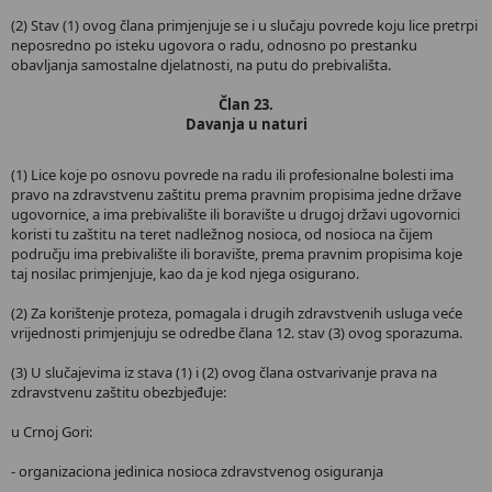
(2) Stav (1) ovog člana primjenjuje se i u slučaju povrede koju lice pretrpi
neposredno po isteku ugovora o radu, odnosno po prestanku
obavljanja samostalne djelatnosti, na putu do prebivališta.
Član 23.
Davanja u naturi
(1) Lice koje po osnovu povrede na radu ili profesionalne bolesti ima
pravo na zdravstvenu zaštitu prema pravnim propisima jedne države
ugovornice, a ima prebivalište ili boravište u drugoj državi ugovornici
koristi tu zaštitu na teret nadležnog nosioca, od nosioca na čijem
području ima prebivalište ili boravište, prema pravnim propisima koje
taj nosilac primjenjuje, kao da je kod njega osigurano.
(2) Za korištenje proteza, pomagala i drugih zdravstvenih usluga veće
vrijednosti primjenjuju se odredbe člana 12. stav (3) ovog sporazuma.
(3) U slučajevima iz stava (1) i (2) ovog člana ostvarivanje prava na
zdravstvenu zaštitu obezbjeđuje:
u Crnoj Gori:
- organizaciona jedinica nosioca zdravstvenog osiguranja