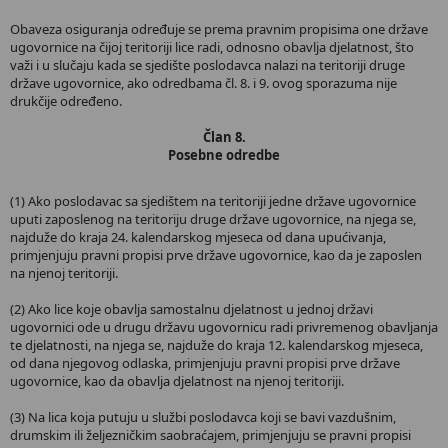
Obaveza osiguranja određuje se prema pravnim propisima one države
ugovornice na čijoj teritoriji lice radi, odnosno obavlja djelatnost, što
važi i u slučaju kada se sjedište poslodavca nalazi na teritoriji druge
države ugovornice, ako odredbama čl. 8. i 9. ovog sporazuma nije
drukčije određeno.
Član 8.
Posebne odredbe
(1) Ako poslodavac sa sjedištem na teritoriji jedne države ugovornice
uputi zaposlenog na teritoriju druge države ugovornice, na njega se,
najduže do kraja 24. kalendarskog mjeseca od dana upućivanja,
primjenjuju pravni propisi prve države ugovornice, kao da je zaposlen
na njenoj teritoriji.
(2) Ako lice koje obavlja samostalnu djelatnost u jednoj državi
ugovornici ode u drugu državu ugovornicu radi privremenog obavljanja
te djelatnosti, na njega se, najduže do kraja 12. kalendarskog mjeseca,
od dana njegovog odlaska, primjenjuju pravni propisi prve države
ugovornice, kao da obavlja djelatnost na njenoj teritoriji.
(3) Na lica koja putuju u službi poslodavca koji se bavi vazdušnim,
drumskim ili željezničkim saobraćajem, primjenjuju se pravni propisi