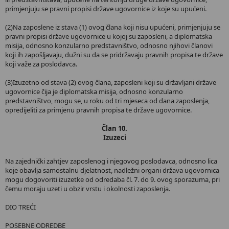
primjenjuju se pravni propisi države ugovornice iz koje su upućeni.
(2)Na zaposlene iz stava (1) ovog člana koji nisu upućeni, primjenjuju se
pravni propisi države ugovornice u kojoj su zaposleni, a diplomatska
misija, odnosno konzularno predstavništvo, odnosno njihovi članovi
koji ih zapošljavaju, dužni su da se pridržavaju pravnih propisa te države
koji važe za poslodavca.
(3)Izuzetno od stava (2) ovog člana, zaposleni koji su državljani države
ugovornice čija je diplomatska misija, odnosno konzularno
predstavništvo, mogu se, u roku od tri mjeseca od dana zaposlenja,
opredijeliti za primjenu pravnih propisa te države ugovornice.
Član 10.
Izuzeci
Na zajednički zahtjev zaposlenog i njegovog poslodavca, odnosno lica
koje obavlja samostalnu djelatnost, nadležni organi država ugovornica
mogu dogovoriti izuzetke od odredaba čl. 7. do 9. ovog sporazuma, pri
čemu moraju uzeti u obzir vrstu i okolnosti zaposlenja.
DIO TREĆI
POSEBNE ODREDBE