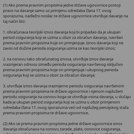
(1) Ako prema pravnim propisima jedne države ugovornice postoji
pravo na davanje samo uz primjenu odredaba člana 17. ovog
sporazuma, nadležni nosilac te države ugovornice utvrđuje davanje na
taj način što:
1. obračunava teorijski iznos davanja koji bi pripadao da je ukupan
period osiguranja koji se uzima u obzir za obračun davanja, navršen
prema pravnim propisima koje on primjenjuje. Iznos davanja koji ne
zavisi od dužine perioda osiguranja uzima se kao teorijski iznos;
2. na osnovu tako obračunatog iznosa, utvrđuje iznos davanja
srazmjeran odnosu između perioda osiguranja navršenog isključivo
prema pravnim propisima koje on primjenjuje i ukupnog perioda
osiguranja koji se uzima u obzir za obračun davanja;
3. utvrđuje iznos davanja srazmjerno periodu osiguranja navršenom
prema pravnim propisima te države ugovornice i njenom najdužem
periodu osiguranja na osnovu koga se utvrđuje visina davanja, u slučaju
kada je ukupan period osiguranja koji se uzima u obzir primjenom
odredaba člana 17. ovog sporazuma veći od najdužeg penzijskog staža
prema pravnim propisima te države ugovornice.
(2) Ako se prema pravnim propisima jedne države ugovornice iznos
davanja obračunava na osnovu zarade, plate, osnovice osiguranja,