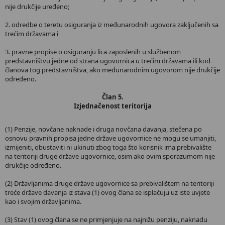
nije drukčije uređeno;
2. odredbe o teretu osiguranja iz međunarodnih ugovora zaključenih sa
trećim državama i
3. pravne propise o osiguranju lica zaposlenih u službenom
predstavništvu jedne od strana ugovornica u trećim državama ili kod
članova tog predstavništva, ako međunarodnim ugovorom nije drukčije
određeno.
Član 5.
Izjednačenost teritorija
(1) Penzije, novčane naknade i druga novčana davanja, stečena po
osnovu pravnih propisa jedne države ugovornice ne mogu se umanjiti,
izmijeniti, obustaviti ni ukinuti zbog toga što korisnik ima prebivalište
na teritoriji druge države ugovornice, osim ako ovim sporazumom nije
drukčije određeno.
(2) Državljanima druge države ugovornice sa prebivalištem na teritoriji
treće države davanja iz stava (1) ovog člana se isplaćuju uz iste uvjete
kao i svojim državljanima.
(3) Stav (1) ovog člana se ne primjenjuje na najnižu penziju, naknadu