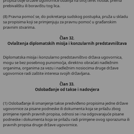
propisa obje države ugovornice obavlja na svoj teret nosilac prema
prebivalištu ili boravištu tog lica.
(8) Pravna pomoć se, do pokretanja sudskog postupka, pruža u skladu
sa propisima koji se primjenjuju za pravnu pomoć u građanskim
pravnim stvarima.
Član 32.
Ovlaštenja diplomatskih misija i konzularnih predstavništava
Diplomatska misija i konzularno predstavništvo država ugovornica,
mogu se bez posebnog punomoćja, direktno obraćati nadležnim
organima, organima za vezu i nadležnim nosiocima druge države
ugovornice radi zaštite interesa svojih državljana.
Član 33.
Oslobađanje od takse i nadovjera
(1) Oslobađanje ili smanjenje takse predviđeno propisima jedne države
ugovornice za pisane podneske ili dokumenta koja se prilažu zbog
primjene njenih pravnih propisa, odnosi se i na odgovarajuće pisane
podneske i dokumenta koja se prilažu radi primjene ovog sporazuma ili
pravnih propisa druge države ugovornice.