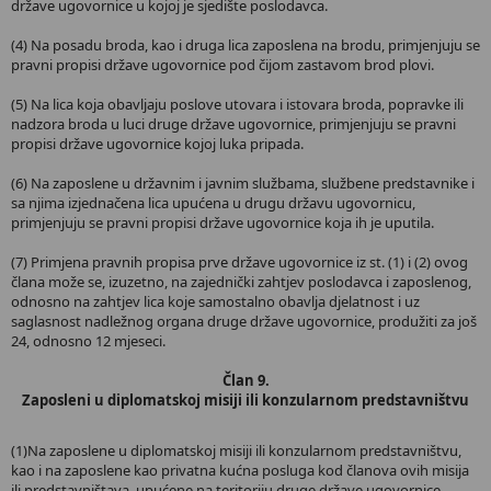
države ugovornice u kojoj je sjedište poslodavca.
(4) Na posadu broda, kao i druga lica zaposlena na brodu, primjenjuju se
pravni propisi države ugovornice pod čijom zastavom brod plovi.
(5) Na lica koja obavljaju poslove utovara i istovara broda, popravke ili
nadzora broda u luci druge države ugovornice, primjenjuju se pravni
propisi države ugovornice kojoj luka pripada.
(6) Na zaposlene u državnim i javnim službama, službene predstavnike i
sa njima izjednačena lica upućena u drugu državu ugovornicu,
primjenjuju se pravni propisi države ugovornice koja ih je uputila.
(7) Primjena pravnih propisa prve države ugovornice iz st. (1) i (2) ovog
člana može se, izuzetno, na zajednički zahtjev poslodavca i zaposlenog,
odnosno na zahtjev lica koje samostalno obavlja djelatnost i uz
saglasnost nadležnog organa druge države ugovornice, produžiti za još
24, odnosno 12 mjeseci.
Član 9.
Zaposleni u diplomatskoj misiji ili konzularnom predstavništvu
(1)Na zaposlene u diplomatskoj misiji ili konzularnom predstavništvu,
kao i na zaposlene kao privatna kućna posluga kod članova ovih misija
ili predstavništava, upućene na teritoriju druge države ugovornice,