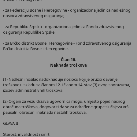
- za Federaciju Bosne i Hercegovine - organizaciona jedinica nadležnog
nosioca zdravstvenog osiguranja;
- za Republiku Srpsku - organizaciona jedinica Fonda zdravstvenog
osiguranja Republike Srpske i
- za Brčko distrikt Bosne i Hercegovine - Fond zdravstvenog osiguranja
Brčko distrikta Bosne i Hercegovine.
Član 16.
Naknada troškova
(1) Nadležni nosilac nadoknađuje nosiocu koji je pružio davanje
troškove u skladu sa članom 12. i članom 14. stav (3) ovog sporazuma,
izuzev administrativnih troškova.
(2) Organi za vezu država ugovornica mogu, umjesto pojedinačnog
obračuna troškova, dogovoriti da se za određene grupe slučajeva vrši
paušalni obračun i naknada nastalih troškova.
GLAVA II
Starost, invalidnost i smrt