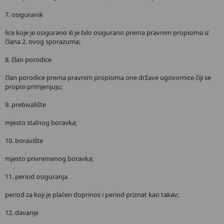
7. osiguranik
lice koje je osigurano ili je bilo osigurano prema pravnim propisima iz
člana 2. ovog sporazuma;
8. član porodice
član porodice prema pravnim propisima one države ugovornice čiji se
propisi primjenjuju;
9. prebivalište
mjesto stalnog boravka;
10. boravište
mjesto privremenog boravka;
11. period osiguranja
period za koji je plaćen doprinos i period priznat kao takav;
12. davanje