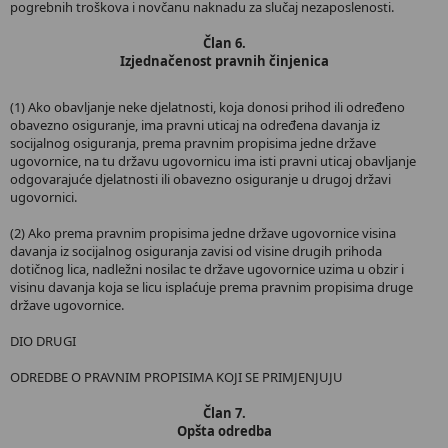
pogrebnih troškova i novčanu naknadu za slučaj nezaposlenosti.
Član 6.
Izjednačenost pravnih činjenica
(1) Ako obavljanje neke djelatnosti, koja donosi prihod ili određeno
obavezno osiguranje, ima pravni uticaj na određena davanja iz
socijalnog osiguranja, prema pravnim propisima jedne države
ugovornice, na tu državu ugovornicu ima isti pravni uticaj obavljanje
odgovarajuće djelatnosti ili obavezno osiguranje u drugoj državi
ugovornici.
(2) Ako prema pravnim propisima jedne države ugovornice visina
davanja iz socijalnog osiguranja zavisi od visine drugih prihoda
dotičnog lica, nadležni nosilac te države ugovornice uzima u obzir i
visinu davanja koja se licu isplaćuje prema pravnim propisima druge
države ugovornice.
DIO DRUGI
ODREDBE O PRAVNIM PROPISIMA KOJI SE PRIMJENJUJU
Član 7.
Opšta odredba