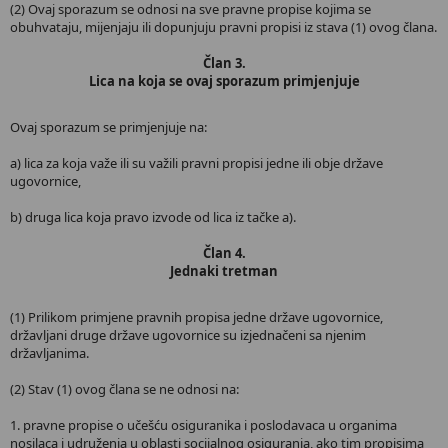
(2) Ovaj sporazum se odnosi na sve pravne propise kojima se
obuhvataju, mijenjaju ili dopunjuju pravni propisi iz stava (1) ovog člana.
Član 3.
Lica na koja se ovaj sporazum primjenjuje
Ovaj sporazum se primjenjuje na:
a) lica za koja važe ili su važili pravni propisi jedne ili obje države
ugovornice,
b) druga lica koja pravo izvode od lica iz tačke a).
Član 4.
Jednaki tretman
(1) Prilikom primjene pravnih propisa jedne države ugovornice,
državljani druge države ugovornice su izjednačeni sa njenim
državljanima.
(2) Stav (1) ovog člana se ne odnosi na:
1. pravne propise o učešću osiguranika i poslodavaca u organima
nosilaca i udruženja u oblasti socijalnog osiguranja, ako tim propisima