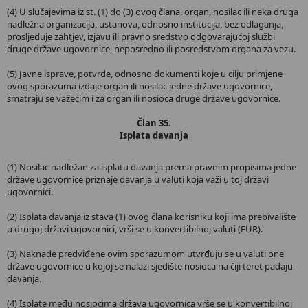
(4) U slučajevima iz st. (1) do (3) ovog člana, organ, nosilac ili neka druga
nadležna organizacija, ustanova, odnosno institucija, bez odlaganja,
prosljeđuje zahtjev, izjavu ili pravno sredstvo odgovarajućoj službi
druge države ugovornice, neposredno ili posredstvom organa za vezu.
(5) Javne isprave, potvrde, odnosno dokumenti koje u cilju primjene
ovog sporazuma izdaje organ ili nosilac jedne države ugovornice,
smatraju se važećim i za organ ili nosioca druge države ugovornice.
Član 35.
Isplata davanja
(1) Nosilac nadležan za isplatu davanja prema pravnim propisima jedne
države ugovornice priznaje davanja u valuti koja važi u toj državi
ugovornici.
(2) Isplata davanja iz stava (1) ovog člana korisniku koji ima prebivalište
u drugoj državi ugovornici, vrši se u konvertibilnoj valuti (EUR).
(3) Naknade predviđene ovim sporazumom utvrđuju se u valuti one
države ugovornice u kojoj se nalazi sjedište nosioca na čiji teret padaju
davanja.
(4) Isplate među nosiocima država ugovornica vrše se u konvertibilnoj