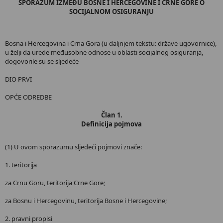
SPORAZUM
IZMEĐU BOSNE I HERCEGOVINE I CRNE GORE O
SOCIJALNOM OSIGURANJU
Bosna i Hercegovina i Crna Gora (u daljnjem tekstu: države ugovornice),
u želji da urede međusobne odnose u oblasti socijalnog osiguranja,
dogovorile su se sljedeće
DIO PRVI
OPĆE ODREDBE
Član 1.
Definicija pojmova
(1) U ovom sporazumu sljedeći pojmovi znače:
1. teritorija
za Crnu Goru, teritorija Crne Gore;
za Bosnu i Hercegovinu, teritorija Bosne i Hercegovine;
2. pravni propisi