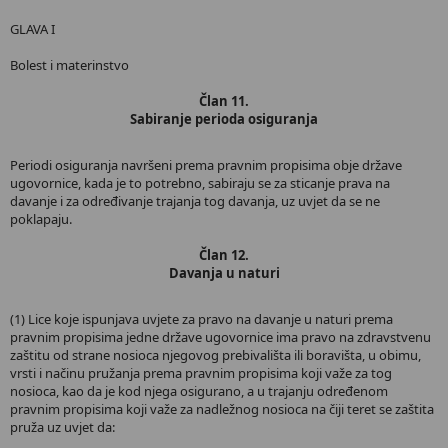
GLAVA I
Bolest i materinstvo
Član 11.
Sabiranje perioda osiguranja
Periodi osiguranja navršeni prema pravnim propisima obje države
ugovornice, kada je to potrebno, sabiraju se za sticanje prava na
davanje i za određivanje trajanja tog davanja, uz uvjet da se ne
poklapaju.
Član 12.
Davanja u naturi
(1) Lice koje ispunjava uvjete za pravo na davanje u naturi prema
pravnim propisima jedne države ugovornice ima pravo na zdravstvenu
zaštitu od strane nosioca njegovog prebivališta ili boravišta, u obimu,
vrsti i načinu pružanja prema pravnim propisima koji važe za tog
nosioca, kao da je kod njega osigurano, a u trajanju određenom
pravnim propisima koji važe za nadležnog nosioca na čiji teret se zaštita
pruža uz uvjet da: