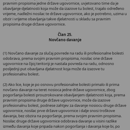
pravnim propisima jedne države ugovornice, uvjetovano time da je
obavljanje djelatnosti koja može da izazove tu bolest, trajalo određeno
vrijeme, nadležni nosilac te države ugovornice, ako je potrebno, uzima u
obzir i vrijeme obavljanja takve djelatnosti u skladu sa pravnim
propisima druge države ugovornice.
Član 25.
Novčano davanje
(1) Novčano davanje za slučaj povrede na radu ili profesionalne bolesti
odobrava, prema svojim pravnim propisima, nosilac one države
ugovornice na čijoj teritoriji je nastala povreda na radu, odnosno
posljednji put obavljana djelatnost koja može da izazove tu
profesionalnu bolest.
(2) Ako lice, koje je po osnovu profesionalne bolesti primalo ili prima
novčano davanje na teret nosioca jedne države ugovornice, zbog
pogoršanja bolesti prouzrokovane obavljanjem djelatnosti koja, prema
pravnim propisima druge države ugovornice, može da izazove
profesionalnu bolest, podnese zahtjev za davanje nosiocu druge države
ugovornice, nosilac prve države ugovornice i dalje snosi troškove
davanja, bez obzira na pogoršanje, prema svojim pravnim propisima.
Nosilac druge države ugovornice odobrava davanje u visini razlike
između davanja koje pripada nakon pogoršanja i davanja koje bi, po