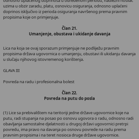
odnosno uplaćenog doprinosa u određenom periodu, nadležni nosilac
uzima u obzir zaradu, platu, osnovicu osiguranja, odnosno uplaćeni
doprinos isključivo iz perioda osiguranja navršenog prema pravnim
propisima koje on primjenjuje.
Član 21.
Umanjenje, obustava i ukidanje davanja
Lica na koja se ovaj sporazum primjenjuje ne podliježu pravnim
propisima država ugovornica o umanjenju, obustavi ili ukidanju davanja
u slučaju njihovog istovremenog korištenja.
GLAVA III
Povreda na radu i profesionalna bolest
Član 22.
Povreda na putu do posla
(1) Lice sa prebivalištem na teritoriji jedne države ugovornice koje na
putu, radi stupanja na posao po osnovu ugovora o radu, odnosno radi
obavljanja samostalne djelatnosti u drugoj državi ugovornici pretrpi
povredu, ima pravo na davanja po osnovu povrede na radu prema
pravnim propisima i na teret nosioca druge države ugovornice.