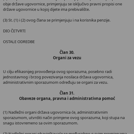
obje države ugovornice, primjenjuju se isključivo pravni propisi one
države ugovornice u kojoj dijete ima prebivalište.
(3) St. (1) i (2) ovog člana se primjenjuju i na korisnika penzije.
DIO ČETVRTI
OSTALE ODREDBE
Član 30.
Organi za vezu
U cilju efikasnijeg provođenja ovog sporazuma, posebno radi
jednostavnog i brzog povezivanja nosilaca država ugovornica,
administrativnim sporazumom određuju se organi za vezu.
Član 31.
Obaveze organa, pravna i administrativna pomoć
(1) Nadležni organi država ugovornica će, administrativnim
sporazumom, utvrditi način primjene ovog sporazuma, koji stupa na
snagu istovremeno sa ovim sporazumom.
(2) Nadležni organi obavještavaće se međusobno o svim promjenama