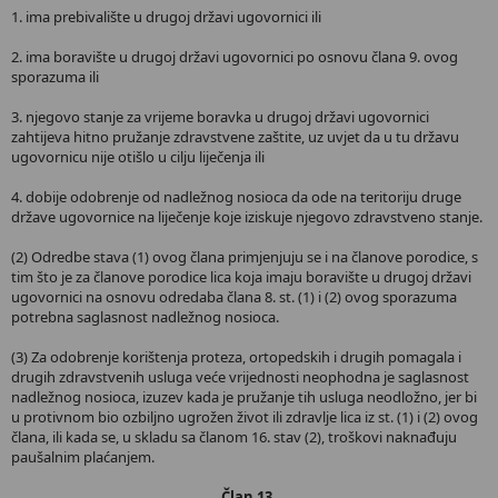
1. ima prebivalište u drugoj državi ugovornici ili
2. ima boravište u drugoj državi ugovornici po osnovu člana 9. ovog
sporazuma ili
3. njegovo stanje za vrijeme boravka u drugoj državi ugovornici
zahtijeva hitno pružanje zdravstvene zaštite, uz uvjet da u tu državu
ugovornicu nije otišlo u cilju liječenja ili
4. dobije odobrenje od nadležnog nosioca da ode na teritoriju druge
države ugovornice na liječenje koje iziskuje njegovo zdravstveno stanje.
(2) Odredbe stava (1) ovog člana primjenjuju se i na članove porodice, s
tim što je za članove porodice lica koja imaju boravište u drugoj državi
ugovornici na osnovu odredaba člana 8. st. (1) i (2) ovog sporazuma
potrebna saglasnost nadležnog nosioca.
(3) Za odobrenje korištenja proteza, ortopedskih i drugih pomagala i
drugih zdravstvenih usluga veće vrijednosti neophodna je saglasnost
nadležnog nosioca, izuzev kada je pružanje tih usluga neodložno, jer bi
u protivnom bio ozbiljno ugrožen život ili zdravlje lica iz st. (1) i (2) ovog
člana, ili kada se, u skladu sa članom 16. stav (2), troškovi naknađuju
paušalnim plaćanjem.
Član 13.