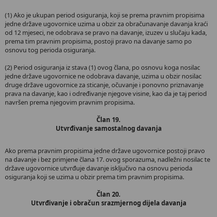
(1) Ako je ukupan period osiguranja, koji se prema pravnim propisima
jedne države ugovornice uzima u obzir za obračunavanje davanja kraći
od 12 mjeseci, ne odobrava se pravo na davanje, izuzev u slučaju kada,
prema tim pravnim propisima, postoji pravo na davanje samo po
osnovu tog perioda osiguranja.
(2) Period osiguranja iz stava (1) ovog člana, po osnovu koga nosilac
jedne države ugovornice ne odobrava davanje, uzima u obzir nosilac
druge države ugovornice za sticanje, očuvanje i ponovno priznavanje
prava na davanje, kao i određivanje njegove visine, kao da je taj period
navršen prema njegovim pravnim propisima.
Član 19.
Utvrđivanje samostalnog davanja
Ako prema pravnim propisima jedne države ugovornice postoji pravo
na davanje i bez primjene člana 17. ovog sporazuma, nadležni nosilac te
države ugovornice utvrđuje davanje isključivo na osnovu perioda
osiguranja koji se uzima u obzir prema tim pravnim propisima.
Član 20.
Utvrđivanje i obračun srazmjernog dijela davanja