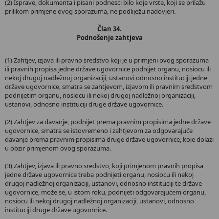
(2) Isprave, dokumenta i pisani podnesci bilo koje vrste, koji se prilažu
prilikom primjene ovog sporazuma, ne podliježu nadovjeri.
Član 34.
Podnošenje zahtjeva
(1) Zahtjev, izjava ili pravno sredstvo koji je u primjeni ovog sporazuma
ili pravnih propisa jedne države ugovornice podnijet organu, nosiocu ili
nekoj drugoj nadležnoj organizaciji, ustanovi odnosno instituciji jedne
države ugovornice, smatra se zahtjevom, izjavom ili pravnim sredstvom
podnijetim organu, nosiocu ili nekoj drugoj nadležnoj organizaciji,
ustanovi, odnosno instituciji druge države ugovornice.
(2) Zahtjev za davanje, podnijet prema pravnim propisima jedne države
ugovornice, smatra se istovremeno i zahtjevom za odgovarajuće
davanje prema pravnim propisima druge države ugovornice, koje dolazi
u obzir primjenom ovog sporazuma.
(3) Zahtjev, izjava ili pravno sredstvo, koji primjenom pravnih propisa
jedne države ugovornice treba podnijeti organu, nosiocu ili nekoj
drugoj nadležnoj organizaciji, ustanovi, odnosno instituciji te države
ugovornice, može se, u istom roku, podnijeti odgovarajućem organu,
nosiocu ili nekoj drugoj nadležnoj organizaciji, ustanovi, odnosno
instituciji druge države ugovornice.