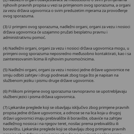
njihovih pravnih propisa u vezi sa primjenom ovog sporazuma, a organi
za vezu država ugovornica o svim preduzetim mjerama za provođenje
ovog sporazuma.
(3) U primjeni ovog sporazuma, nadležni organi, organi za vezu i nosioci
država ugovornica će uzajamno pružati besplatnu pravnu i
administrativnu pomoć.
(4) Nadležni organi, organi za vezu i nosioci država ugovornica mogu, u
primjeni ovog sporazuma neposredno međusobno kontaktirati, kao i sa
zainteresovanim licima ili njihovim punomoćnicima.
(5) Nadležni organi, organi za vezu i nosioci jedne države ugovornice ne
smiju odbiti zahtjev i drugi podnesak zbog toga što je napisan na
službenom jeziku i pismu druge države ugovornice.
(6) Prilikom primjene ovog sporazuma ravnopravno se upotrebljavaju
službeni jezici i pisma država ugovornica.
(7) Ljekarske preglede koji se obavljaju isključivo zbog primjene pravnih
propisa jedne države ugovornice, a odnose se na lica koja u drugoj
državi ugovornici imaju prebivalište ili boravište, obaviće na zahtjev
nadležnog nosioca i na njegov teret, nosilac prema prebivalištu ili
boravištu. Ljekarske preglede koji se obavljaju zbog primjene pravnih