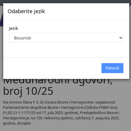
Odaberite jezik
Jezik
Pregled Dokumenata| Broj 10/25
Početna
Dokumenti
Međunarodni ugovori
Dokumenti pregled
Međunarodni ugovori,
broj 10/25
Na osnovu člana V 3. d) Ustava Bosne i Hercegovine i saglasnosti
Parlamentarne skupštine Bosne i Hercegovine (Odluka PSBiH broj
01,02-21-1-1171/25 od 17. jula 2025. godine), Predsjedništvo Bosne i
Hercegovine je, na 150. redovnoj sjednici, održanoj 7. augusta 2025.
godine, donijelo