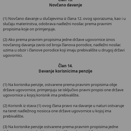
Novčano davanje
(1) Novčano davanje u slučajevima iz člana 12. ovog sporazuma, kao i u
slučaju materinstva, odobrava nadležni nosilac prema pravnim
propisima koje on primjenjuje.
(2) Ako prema pravnim propisima jedne države ugovornice iznos
novčanog davanja zavisi od broja članova porodice, nadležni nosilac
uzima u obzir i članove porodice koji imaju prebivalište u drugoj državi
ugovornici.
Član 14.
Davanje korisnicima penzije
(1) Na korisnika penzije, ostvarene prema pravnim propisima obje
države ugovornice, primjenjuju se isključivo pravni propisi one države
ugovornice u kojoj korisnik ima prebivalište.
(2) Korisnik iz stava (1) ovog člana pravo na davanje u naturi ostvaruje
na teret nadležnog nosioca one države ugovornice u kojoj ima
prebivalište.
(3) Na korisnike penzije ostvarene prema pravnim propisima jedne