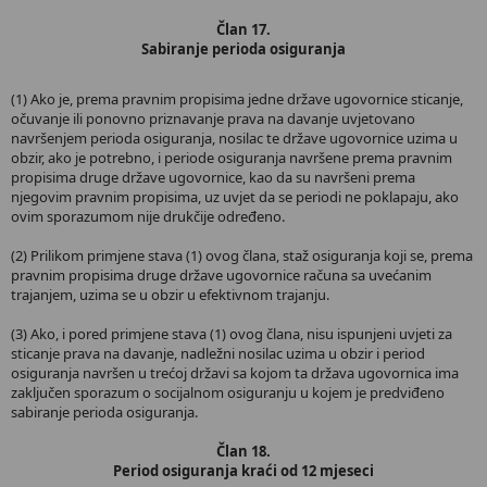
Član 17.
Sabiranje perioda osiguranja
(1) Ako je, prema pravnim propisima jedne države ugovornice sticanje,
očuvanje ili ponovno priznavanje prava na davanje uvjetovano
navršenjem perioda osiguranja, nosilac te države ugovornice uzima u
obzir, ako je potrebno, i periode osiguranja navršene prema pravnim
propisima druge države ugovornice, kao da su navršeni prema
njegovim pravnim propisima, uz uvjet da se periodi ne poklapaju, ako
ovim sporazumom nije drukčije određeno.
(2) Prilikom primjene stava (1) ovog člana, staž osiguranja koji se, prema
pravnim propisima druge države ugovornice računa sa uvećanim
trajanjem, uzima se u obzir u efektivnom trajanju.
(3) Ako, i pored primjene stava (1) ovog člana, nisu ispunjeni uvjeti za
sticanje prava na davanje, nadležni nosilac uzima u obzir i period
osiguranja navršen u trećoj državi sa kojom ta država ugovornica ima
zaključen sporazum o socijalnom osiguranju u kojem je predviđeno
sabiranje perioda osiguranja.
Član 18.
Period osiguranja kraći od 12 mjeseci