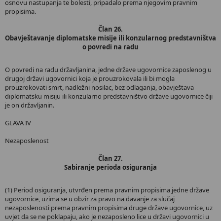
osnovu nastupanja te bolesti, pripadalo prema njegovim pravnim
propisima.
Član 26.
Obavještavanje diplomatske misije ili konzularnog predstavništva
o povredi na radu
O povredi na radu državljanina, jedne države ugovornice zaposlenog u
drugoj državi ugovornici koja je prouzrokovala ili bi mogla
prouzrokovati smrt, nadležni nosilac, bez odlaganja, obavještava
diplomatsku misiju ili konzularno predstavništvo države ugovornice čiji
je on državljanin.
GLAVA IV
Nezaposlenost
Član 27.
Sabiranje perioda osiguranja
(1) Period osiguranja, utvrđen prema pravnim propisima jedne države
ugovornice, uzima se u obzir za pravo na davanje za slučaj
nezaposlenosti prema pravnim propisima druge države ugovornice, uz
uvjet da se ne poklapaju, ako je nezaposleno lice u državi ugovornici u