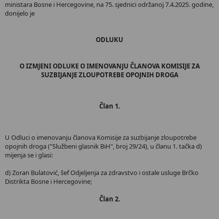
ministara Bosne i Hercegovine, na 75. sjednici održanoj 7.4.2025. godine,
donijelo je
ODLUKU
O IZMJENI ODLUKE O IMENOVANJU ČLANOVA KOMISIJE ZA
SUZBIJANJE ZLOUPOTREBE OPOJNIH DROGA
Član 1.
U Odluci o imenovanju članova Komisije za suzbijanje zloupotrebe
opojnih droga ("Službeni glasnik BiH", broj 29/24), u članu 1. tačka d)
mijenja se i glasi:
d) Zoran Bulatović, šef Odjeljenja za zdravstvo i ostale usluge Brčko
Distrikta Bosne i Hercegovine;
Član 2.