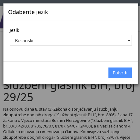
Odaberite jezik
Jezik
Pregled Dokumenata| Broj 29/25
Početna
Dokumenti
Službeni glasnik BiH
Dokumenti pregled
Službeni glasnik BiH, broj
29/25
Na osnovu člana 8. stav (3) Zakona o spriječavanju i suzbijanju
zloupotrebe opojnih droga ("Službeni glasnik BiH", broj 8/06), člana 17.
Zakona o Vijeću ministara Bosne i Hercegovine ("Službeni glasnik BiH",
br. 30/3, 42/03, 81/06, 76/07, 81/07, 94/07 i 24/08), a u vezi sa članom 4.
Odluke o osnivanju i imenovanju članova Komisije za suzbijanje
zloupotrebe opojnih droga ("Službeni glasnik BiH", broj 73/07), Vijeće