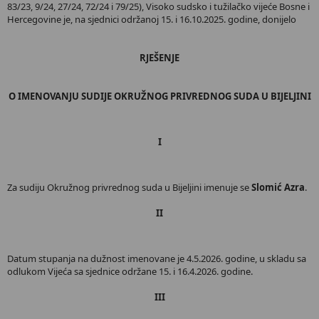
83/23, 9/24, 27/24, 72/24 i 79/25), Visoko sudsko i tužilačko vijeće Bosne i
Hercegovine je, na sjednici održanoj 15. i 16.10.2025. godine, donijelo
RJEŠENJE
O IMENOVANJU SUDIJE OKRUŽNOG PRIVREDNOG SUDA U BIJELJINI
I
Za sudiju Okružnog privrednog suda u Bijeljini imenuje se
Slomić Azra
.
II
Datum stupanja na dužnost imenovane je 4.5.2026. godine, u skladu sa
odlukom Vijeća sa sjednice održane 15. i 16.4.2026. godine.
III