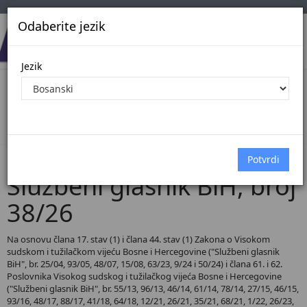
Odaberite jezik
Jezik
Pregled Dokumenata| Broj 38/26
Početna
Dokumenti
Službeni glasnik BiH
Dokumenti pregled
Službeni glasnik BiH, broj
38/26
Na osnovu člana 17. stav (1) i člana 44. stav (1) Zakona o Visokom
sudskom i tužilačkom vijeću Bosne i Hercegovine ("Službeni glasnik
BiH", br. 25/04, 93/05, 48/07, 15/08, 63/23, 9/24 i 50/24) i člana 61. i 62.
Poslovnika Visokog sudskog i tužilačkog vijeća Bosne i Hercegovine
("Službeni glasnik BiH", br. 55/13, 96/13, 46/14, 61/14, 78/14, 27/15, 46/15,
93/16, 48/17, 88/17, 41/18, 64/18, 12/21, 26/21, 35/21, 68/21, 1/22, 26/23,