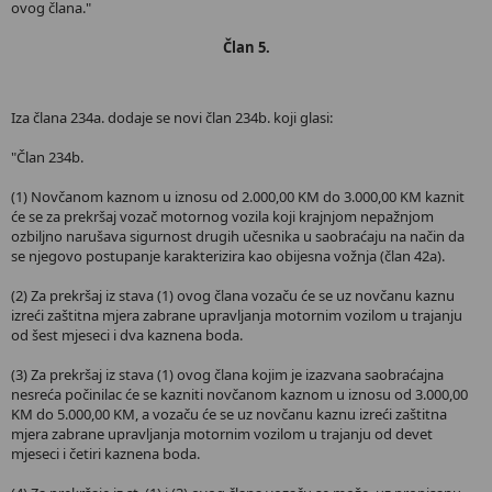
ovog člana."
Član 5.
Iza člana 234a. dodaje se novi član 234b. koji glasi:
"Član 234b.
(1) Novčanom kaznom u iznosu od 2.000,00 KM do 3.000,00 KM kaznit
će se za prekršaj vozač motornog vozila koji krajnjom nepažnjom
ozbiljno narušava sigurnost drugih učesnika u saobraćaju na način da
se njegovo postupanje karakterizira kao obijesna vožnja (član 42a).
(2) Za prekršaj iz stava (1) ovog člana vozaču će se uz novčanu kaznu
izreći zaštitna mjera zabrane upravljanja motornim vozilom u trajanju
od šest mjeseci i dva kaznena boda.
(3) Za prekršaj iz stava (1) ovog člana kojim je izazvana saobraćajna
nesreća počinilac će se kazniti novčanom kaznom u iznosu od 3.000,00
KM do 5.000,00 KM, a vozaču će se uz novčanu kaznu izreći zaštitna
mjera zabrane upravljanja motornim vozilom u trajanju od devet
mjeseci i četiri kaznena boda.