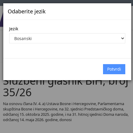
Odaberite jezik
Jezik
Pregled Dokumenata| Broj 35/26
Početna
Dokumenti
Službeni glasnik BiH
Dokumenti pregled
Službeni glasnik BiH, broj
35/26
Na osnovu člana IV. 4. a) Ustava Bosne i Hercegovine, Parlamentarna
skupština Bosne i Hercegovine, na 32. sjednici Predstavničkog doma,
održanoj 15. oktobra 2025. godine, i na 31. hitnoj sjednici Doma naroda,
održanoj 14. maja 2026. godine, donosi