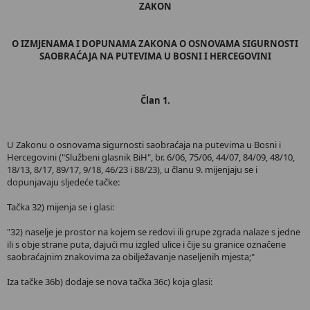
ZAKON
O IZMJENAMA I DOPUNAMA ZAKONA O OSNOVAMA SIGURNOSTI
SAOBRAĆAJA NA PUTEVIMA U BOSNI I HERCEGOVINI
Član 1.
U Zakonu o osnovama sigurnosti saobraćaja na putevima u Bosni i
Hercegovini ("Službeni glasnik BiH", br. 6/06, 75/06, 44/07, 84/09, 48/10,
18/13, 8/17, 89/17, 9/18, 46/23 i 88/23), u članu 9. mijenjaju se i
dopunjavaju sljedeće tačke:
Tačka 32) mijenja se i glasi:
"32) naselje je prostor na kojem se redovi ili grupe zgrada nalaze s jedne
ili s obje strane puta, dajući mu izgled ulice i čije su granice označene
saobraćajnim znakovima za obilježavanje naseljenih mjesta;"
Iza tačke 36b) dodaje se nova tačka 36c) koja glasi: