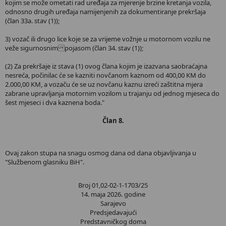
kojim se može ometati rad uređaja za mjerenje brzine kretanja vozila,
odnosno drugih uređaja namijenjenih za dokumentiranje prekršaja
(član 33a. stav (1));
3) vozač ili drugo lice koje se za vrijeme vožnje u motornom vozilu ne
veže sigurnosnim pojasom (član 34. stav (1));
(2) Za prekršaje iz stava (1) ovog člana kojim je izazvana saobraćajna
nesreća, počinilac će se kazniti novčanom kaznom od 400,00 KM do
2.000,00 KM, a vozaču će se uz novčanu kaznu izreći zaštitna mjera
zabrane upravljanja motornim vozilom u trajanju od jednog mjeseca do
šest mjeseci i dva kaznena boda."
Član 8.
Ovaj zakon stupa na snagu osmog dana od dana objavljivanja u
"Službenom glasniku BiH".
Broj 01,02-02-1-1703/25
14. maja 2026. godine
Sarajevo
Predsjedavajući
Predstavničkog doma