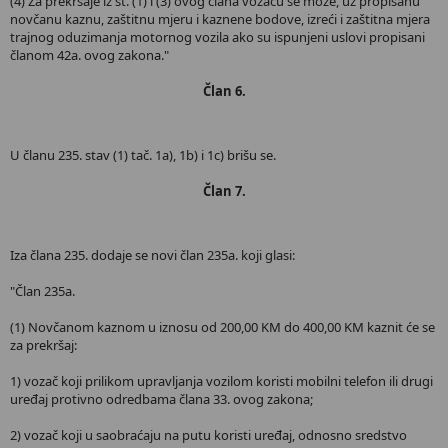
(4) Za prekršaje iz st. (1) i (3) ovog člana vozaču se može, uz propisanu
novčanu kaznu, zaštitnu mjeru i kaznene bodove, izreći i zaštitna mjera
trajnog oduzimanja motornog vozila ako su ispunjeni uslovi propisani
članom 42a. ovog zakona."
Član 6.
U članu 235. stav (1) tač. 1a), 1b) i 1c) brišu se.
Član 7.
Iza člana 235. dodaje se novi član 235a. koji glasi:
"Član 235a.
(1) Novčanom kaznom u iznosu od 200,00 KM do 400,00 KM kaznit će se
za prekršaj:
1) vozač koji prilikom upravljanja vozilom koristi mobilni telefon ili drugi
uređaj protivno odredbama člana 33. ovog zakona;
2) vozač koji u saobraćaju na putu koristi uređaj, odnosno sredstvo