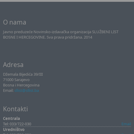
O nama
Javno preduzeće Novinsko-izdavačka organizacija SLUŽBENI LIST
BOSNE I HERCEGOVINE. Sva prava pridržana. 2014
Adresa
Džemala Bijedića 39/III
71000 Sarajevo
Bosna i Hercegovina
Email:
sllist@sllist.ba
Kontakti
Centrala
Tel: 033/722-030
Email
Uredništvo