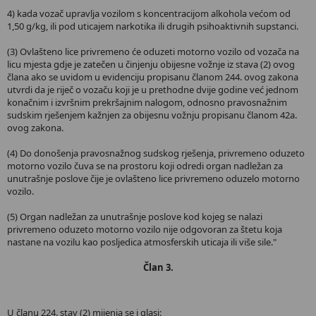
4) kada vozač upravlja vozilom s koncentracijom alkohola većom od
1,50 g/kg, ili pod uticajem narkotika ili drugih psihoaktivnih supstanci.
(3) Ovlašteno lice privremeno će oduzeti motorno vozilo od vozača na
licu mjesta gdje je zatečen u činjenju obijesne vožnje iz stava (2) ovog
člana ako se uvidom u evidenciju propisanu članom 244. ovog zakona
utvrdi da je riječ o vozaču koji je u prethodne dvije godine već jednom
konačnim i izvršnim prekršajnim nalogom, odnosno pravosnažnim
sudskim rješenjem kažnjen za obijesnu vožnju propisanu članom 42a.
ovog zakona.
(4) Do donošenja pravosnažnog sudskog rješenja, privremeno oduzeto
motorno vozilo čuva se na prostoru koji odredi organ nadležan za
unutrašnje poslove čije je ovlašteno lice privremeno oduzelo motorno
vozilo.
(5) Organ nadležan za unutrašnje poslove kod kojeg se nalazi
privremeno oduzeto motorno vozilo nije odgovoran za štetu koja
nastane na vozilu kao posljedica atmosferskih uticaja ili više sile."
Član 3.
U članu 224. stav (2) mijenja se i glasi: