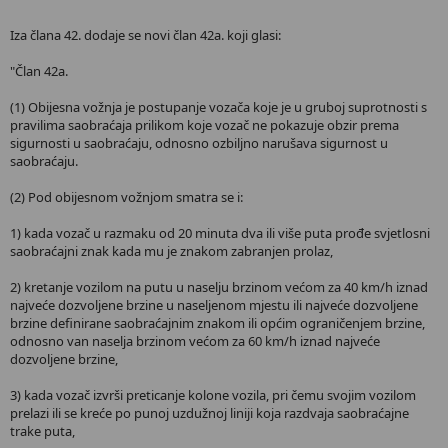
Iza člana 42. dodaje se novi član 42a. koji glasi:
"Član 42a.
(1) Obijesna vožnja je postupanje vozača koje je u gruboj suprotnosti s
pravilima saobraćaja prilikom koje vozač ne pokazuje obzir prema
sigurnosti u saobraćaju, odnosno ozbiljno narušava sigurnost u
saobraćaju.
(2) Pod obijesnom vožnjom smatra se i:
1) kada vozač u razmaku od 20 minuta dva ili više puta prođe svjetlosni
saobraćajni znak kada mu je znakom zabranjen prolaz,
2) kretanje vozilom na putu u naselju brzinom većom za 40 km/h iznad
najveće dozvoljene brzine u naseljenom mjestu ili najveće dozvoljene
brzine definirane saobraćajnim znakom ili općim ograničenjem brzine,
odnosno van naselja brzinom većom za 60 km/h iznad najveće
dozvoljene brzine,
3) kada vozač izvrši preticanje kolone vozila, pri čemu svojim vozilom
prelazi ili se kreće po punoj uzdužnoj liniji koja razdvaja saobraćajne
trake puta,