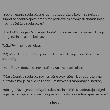
"36c) ometanje saobraćaja je radnja u saobraćaju kojom se nekoga
suprotno saobraćajnim propisima prisiljava na promjenu dotadašnjeg
načina učešća u saobraćaju;"
U tački 42) iza riječi: "čovječijeg hoda" dodaju se riječi: "ili se na bilo koji
drugi način nalazi na kolovozu;"
Tačka 76) mijenja se i glasi:
"76) učesnik u saobraćaju je osoba koja na bilo koji način učestvuje u
saobraćaju;"
Iza tačke 76) dodaju se nove tačke 76a) i 76b) koje glase:
"76a) učesnik u saobraćajnoj nesreći je svaki učesnik u saobraćaju na
putevima koji je na bilo koji način učestvovao u saobraćajnoj nesreći;
76b) ugrožavanje saobraćaja je takav način učešća u saobraćaju uslijed
kojeg je nastupila neposredna opasnost nastanka saobraćajne nesreće;"
Član 2.