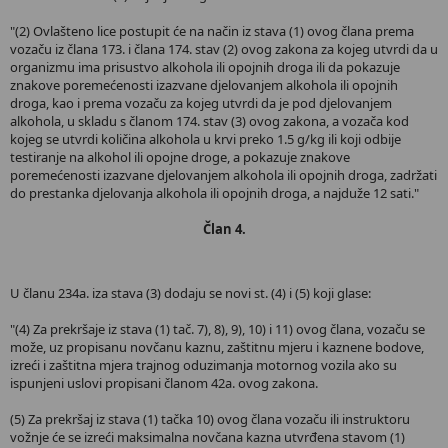
"(2) Ovlašteno lice postupit će na način iz stava (1) ovog člana prema
vozaču iz člana 173. i člana 174. stav (2) ovog zakona za kojeg utvrdi da u
organizmu ima prisustvo alkohola ili opojnih droga ili da pokazuje
znakove poremećenosti izazvane djelovanjem alkohola ili opojnih
droga, kao i prema vozaču za kojeg utvrdi da je pod djelovanjem
alkohola, u skladu s članom 174. stav (3) ovog zakona, a vozača kod
kojeg se utvrdi količina alkohola u krvi preko 1.5 g/kg ili koji odbije
testiranje na alkohol ili opojne droge, a pokazuje znakove
poremećenosti izazvane djelovanjem alkohola ili opojnih droga, zadržati
do prestanka djelovanja alkohola ili opojnih droga, a najduže 12 sati."
Član 4.
U članu 234a. iza stava (3) dodaju se novi st. (4) i (5) koji glase:
"(4) Za prekršaje iz stava (1) tač. 7), 8), 9), 10) i 11) ovog člana, vozaču se
može, uz propisanu novčanu kaznu, zaštitnu mjeru i kaznene bodove,
izreći i zaštitna mjera trajnog oduzimanja motornog vozila ako su
ispunjeni uslovi propisani članom 42a. ovog zakona.
(5) Za prekršaj iz stava (1) tačka 10) ovog člana vozaču ili instruktoru
vožnje će se izreći maksimalna novčana kazna utvrđena stavom (1)