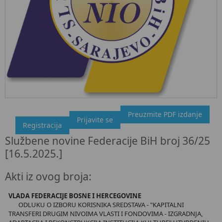
Preuzmite PDF izdanje
"Službeni glasnik BiH", broj 36/25 16.5.2025.
Prijavite se
Registracija
Ovdje možete preuzeti dokument, kao i obaviti kratki uvid u
Službene novine Federacije BiH broj 36/25
sadržaj dokumenta.
[16.5.2025.]
Akti iz ovog broja:
VLADA FEDERACIJE BOSNE I HERCEGOVINE
ODLUKU O IZBORU KORISNIKA SREDSTAVA - "KAPITALNI
TRANSFERI DRUGIM NIVOIMA VLASTI I FONDOVIMA - IZGRADNJA,