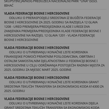
SKUPŠTINI JAVNOG PREDUZEĆA NACIONALNI PARK "UNA" D.O.O.
BIHAĆ
VLADA FEDERACIJE BOSNE I HERCEGOVINE
ODLUKU O PRERASPODJELI SREDSTAVA IZ BUDŽETA FEDERACIJE
BOSNE I HERCEGOVINE ZA 2025. GODINU SA RAZDJELA 12 GLAVA
1208 - URED PREMIJERA/PREDSJEDNIKA VLADE I UREDI DVA
ZAMJENIKA PREMIJERA/PREDSJEDNIKA VLADE FEDERACIJE BOSNE I
HERCEGOVINE NA RAZDJEL 12 GLAVA 1201 - VLADA FEDERACIJE
BOSNE I HERCEGOVINE
VLADA FEDERACIJE BOSNE I HERCEGOVINE
ODLUKU O UTVRĐIVANJU KONAČNE LISTE KORISNIKA
FINANSIJSKE POMOĆI PRIVATNIM POSLODAVCIMA, OBRTIMA I
OSTALIM SAMOSTALNIM DJELATNOSTIMA U FEDERACIJI BOSNE I
HERCEGOVINE U CILJU ODRŽAVANJA POSTOJEĆIH RADNIH MJESTA ZA
2025. GODINU ZA MJESEC MART 2025. GODINE
VLADA FEDERACIJE BOSNE I HERCEGOVINE
ODLUKU O UTVRĐIVANJU KONAČNE LISTE KORISNIKA GRANT
SREDSTAVA TEKUĆIH TRANSFERA SA EKONOMSKOG KODA 614300 ZA
2025. GODINU
VLADA FEDERACIJE BOSNE I HERCEGOVINE
ODLUKU O UTVRĐIVANJU KONAČNE LISTE KORISNIKA DIJELA
GRANT SREDSTAVA TEKUĆIH TRANSFERA SA EKONOMSKOG KODA