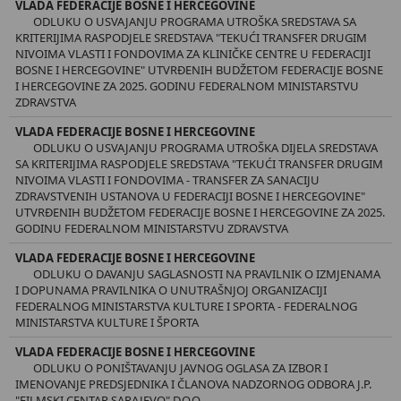
VLADA FEDERACIJE BOSNE I HERCEGOVINE
ODLUKU O USVAJANJU PROGRAMA UTROŠKA SREDSTAVA SA
KRITERIJIMA RASPODJELE SREDSTAVA "TEKUĆI TRANSFER DRUGIM
NIVOIMA VLASTI I FONDOVIMA ZA KLINIČKE CENTRE U FEDERACIJI
BOSNE I HERCEGOVINE" UTVRĐENIH BUDŽETOM FEDERACIJE BOSNE
I HERCEGOVINE ZA 2025. GODINU FEDERALNOM MINISTARSTVU
ZDRAVSTVA
VLADA FEDERACIJE BOSNE I HERCEGOVINE
ODLUKU O USVAJANJU PROGRAMA UTROŠKA DIJELA SREDSTAVA
SA KRITERIJIMA RASPODJELE SREDSTAVA "TEKUĆI TRANSFER DRUGIM
NIVOIMA VLASTI I FONDOVIMA - TRANSFER ZA SANACIJU
ZDRAVSTVENIH USTANOVA U FEDERACIJI BOSNE I HERCEGOVINE"
UTVRĐENIH BUDŽETOM FEDERACIJE BOSNE I HERCEGOVINE ZA 2025.
GODINU FEDERALNOM MINISTARSTVU ZDRAVSTVA
VLADA FEDERACIJE BOSNE I HERCEGOVINE
ODLUKU O DAVANJU SAGLASNOSTI NA PRAVILNIK O IZMJENAMA
I DOPUNAMA PRAVILNIKA O UNUTRAŠNJOJ ORGANIZACIJI
FEDERALNOG MINISTARSTVA KULTURE I SPORTA - FEDERALNOG
MINISTARSTVA KULTURE I ŠPORTA
VLADA FEDERACIJE BOSNE I HERCEGOVINE
ODLUKU O PONIŠTAVANJU JAVNOG OGLASA ZA IZBOR I
IMENOVANJE PREDSJEDNIKA I ČLANOVA NADZORNOG ODBORA J.P.
"FILMSKI CENTAR SARAJEVO" D.O.O.