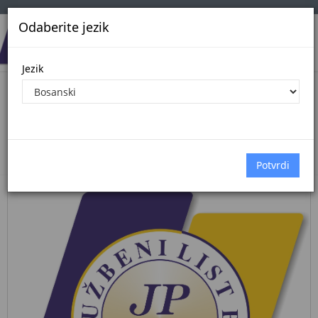
Odaberite jezik
Jezik
Pregled Dokumenata| Broj 36/25
16.5.2025.
Početna
Dokumenti
službene novine federacije bih
Dokumenti pregled