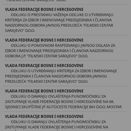
VLADA FEDERACIJE BOSNE I HERCEGOVINE
ODLUKU O PRESTANKU VAŽENJA ODLUKE O UTVRĐIVANJU
KRITERIJA ZA IZBOR I IMENOVANJE PREDSJEDNIKA I ČLANOVA
NADZORNOG ODBORA JAVNOG PREDUZEĆA "FILMSKI CENTAR
SARAJEVO" D.O.O.
VLADA FEDERACIJE BOSNE I HERCEGOVINE
ODLUKU O PONOVNOM RASPISIVANJU JAVNOG OGLASA ZA
IZBOR I IMENOVANJE PREDSJEDNIKA I ČLANOVA NADZORNOG
ODBORA J.P. "FILMSKI CENTAR SARAJEVO" D.O.O.
VLADA FEDERACIJE BOSNE I HERCEGOVINE
ODLUKU O UTVRĐIVANJU KRITERIJA ZA IZBOR I IMENOVANJE
PREDSJEDNIKA I ČLANOVA NADZORNOG ODBORA JAVNOG
PREDUZEĆA "FILMSKI CENTAR SARAJEVO" D.O.O.
VLADA FEDERACIJE BOSNE I HERCEGOVINE
ODLUKU O DAVANJU OVLAŠTENJA PUNOMOĆNIKU ZA
ZASTUPANJE VLADE FEDERACIJE BOSNE I HERCEGOVINE NA 68.
SJEDNICI SKUPŠTINE JP AUTOCESTE FEDERACIJE BiH D.O.O. MOSTAR
VLADA FEDERACIJE BOSNE I HERCEGOVINE
ODLUKU O DAVANJU OVLAŠTENJA PUNOMOĆNIKU ZA
ZASTUPANJE VLADE FEDERACIJE BOSNE I HERCEGOVINE NA