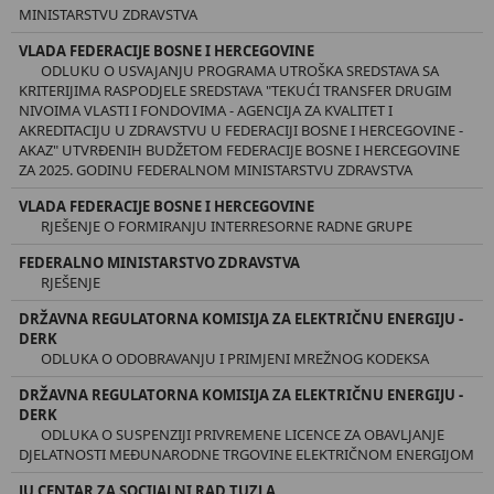
MINISTARSTVU ZDRAVSTVA
VLADA FEDERACIJE BOSNE I HERCEGOVINE
ODLUKU O USVAJANJU PROGRAMA UTROŠKA SREDSTAVA SA
KRITERIJIMA RASPODJELE SREDSTAVA "TEKUĆI TRANSFER DRUGIM
NIVOIMA VLASTI I FONDOVIMA - AGENCIJA ZA KVALITET I
AKREDITACIJU U ZDRAVSTVU U FEDERACIJI BOSNE I HERCEGOVINE -
AKAZ" UTVRĐENIH BUDŽETOM FEDERACIJE BOSNE I HERCEGOVINE
ZA 2025. GODINU FEDERALNOM MINISTARSTVU ZDRAVSTVA
VLADA FEDERACIJE BOSNE I HERCEGOVINE
RJEŠENJE O FORMIRANJU INTERRESORNE RADNE GRUPE
FEDERALNO MINISTARSTVO ZDRAVSTVA
RJEŠENJE
DRŽAVNA REGULATORNA KOMISIJA ZA ELEKTRIČNU ENERGIJU -
DERK
ODLUKA O ODOBRAVANJU I PRIMJENI MREŽNOG KODEKSA
DRŽAVNA REGULATORNA KOMISIJA ZA ELEKTRIČNU ENERGIJU -
DERK
ODLUKA O SUSPENZIJI PRIVREMENE LICENCE ZA OBAVLJANJE
DJELATNOSTI MEĐUNARODNE TRGOVINE ELEKTRIČNOM ENERGIJOM
JU CENTAR ZA SOCIJALNI RAD TUZLA