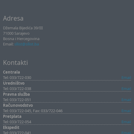
Adresa
Džemala Bijedića 39/III
71000 Sarajevo
Bosna i Hercegovina
Email:
sllist@sllist.ba
Kontakti
Centrala
Tel: 033/722-030
Email
Uredništvo
Tel: 033/722-038
Email
Pravna služba
Tel: 033/722-051
Email
Računovodstvo
Tel: 033/722-045, Fax: 033/722-046
Email
Pretplata
Tel: 033/722-054
Email
Ekspedit
Tel: 033/722-041
Email