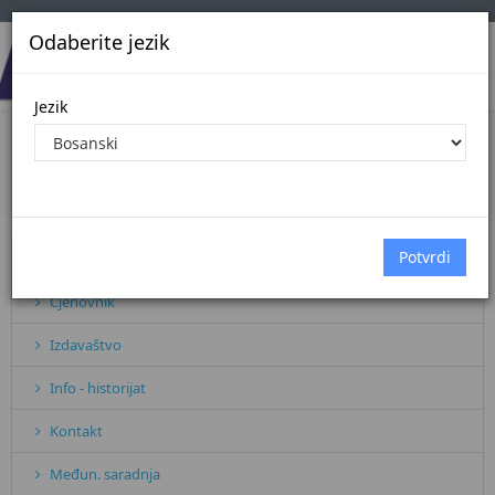
Odaberite jezik
Jezik
ISO STANDARD
Početna
Sve vijesti
ISO STANDARD
Pretplata
Cjenovnik
Izdavaštvo
Info - historijat
Kontakt
Međun. saradnja