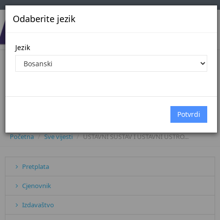
Odaberite jezik
Jezik
USTAVNI SUSTAV I USTAVNI USTROJ
PRAVOSUĐA U BOSNI I
HERCEGOVINI - 4. izmijenjeno i
dopunjeno izdanje
Početna
Sve vijesti
USTAVNI SUSTAV I USTAVNI USTRO...
Pretplata
Cjenovnik
Izdavaštvo