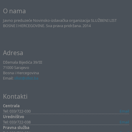
O nama
Javno preduzeće Novinsko-izdavačka organizacija SLUŽBENI LIST
BOSNE I HERCEGOVINE. Sva prava pridržana. 2014
Adresa
Džemala Bijedića 39/III
71000 Sarajevo
Bosna i Hercegovina
Email:
sllist@sllist.ba
Kontakti
Centrala
Tel: 033/722-030
Email
Uredništvo
Tel: 033/722-038
Email
Pravna služba