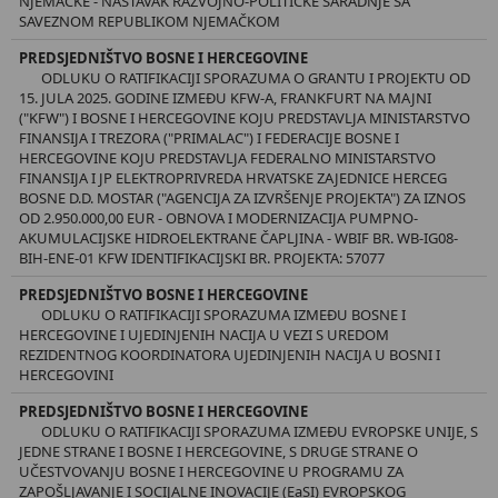
NJEMAČKE - NASTAVAK RAZVOJNO-POLITIČKE SARADNJE SA
SAVEZNOM REPUBLIKOM NJEMAČKOM
PREDSJEDNIŠTVO BOSNE I HERCEGOVINE
ODLUKU O RATIFIKACIJI SPORAZUMA O GRANTU I PROJEKTU OD
15. JULA 2025. GODINE IZMEĐU KFW-A, FRANKFURT NA MAJNI
("KFW") I BOSNE I HERCEGOVINE KOJU PREDSTAVLJA MINISTARSTVO
FINANSIJA I TREZORA ("PRIMALAC") I FEDERACIJE BOSNE I
HERCEGOVINE KOJU PREDSTAVLJA FEDERALNO MINISTARSTVO
FINANSIJA I JP ELEKTROPRIVREDA HRVATSKE ZAJEDNICE HERCEG
BOSNE D.D. MOSTAR ("AGENCIJA ZA IZVRŠENJE PROJEKTA") ZA IZNOS
OD 2.950.000,00 EUR - OBNOVA I MODERNIZACIJA PUMPNO-
AKUMULACIJSKE HIDROELEKTRANE ČAPLJINA - WBIF BR. WB-IG08-
BIH-ENE-01 KFW IDENTIFIKACIJSKI BR. PROJEKTA: 57077
PREDSJEDNIŠTVO BOSNE I HERCEGOVINE
ODLUKU O RATIFIKACIJI SPORAZUMA IZMEĐU BOSNE I
HERCEGOVINE I UJEDINJENIH NACIJA U VEZI S UREDOM
REZIDENTNOG KOORDINATORA UJEDINJENIH NACIJA U BOSNI I
HERCEGOVINI
PREDSJEDNIŠTVO BOSNE I HERCEGOVINE
ODLUKU O RATIFIKACIJI SPORAZUMA IZMEĐU EVROPSKE UNIJE, S
JEDNE STRANE I BOSNE I HERCEGOVINE, S DRUGE STRANE O
UČESTVOVANJU BOSNE I HERCEGOVINE U PROGRAMU ZA
ZAPOŠLJAVANJE I SOCIJALNE INOVACIJE (EaSI) EVROPSKOG