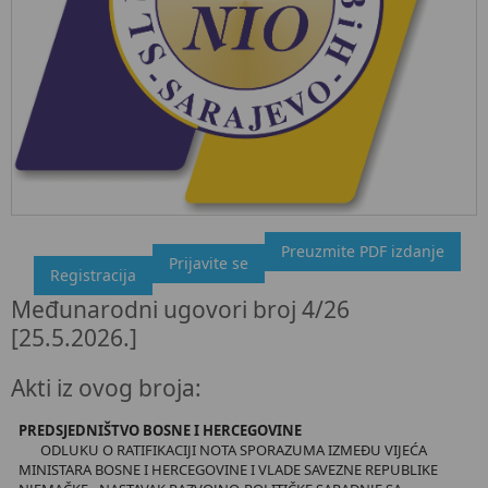
Preuzmite PDF izdanje
"Službeni glasnik BiH", broj 4/26 25.5.2026.
Prijavite se
Registracija
Ovdje možete preuzeti dokument, kao i obaviti kratki uvid u
Međunarodni ugovori broj 4/26
sadržaj dokumenta.
[25.5.2026.]
Akti iz ovog broja:
PREDSJEDNIŠTVO BOSNE I HERCEGOVINE
ODLUKU O RATIFIKACIJI NOTA SPORAZUMA IZMEĐU VIJEĆA
MINISTARA BOSNE I HERCEGOVINE I VLADE SAVEZNE REPUBLIKE