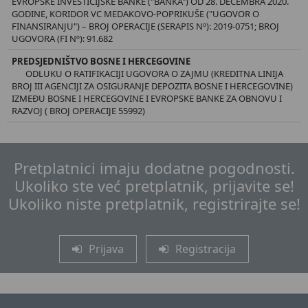
EVROPSKE INVESTICIJSKE BANKE ("BANKA") OD 28. DECEMBRA 2020.
GODINE, KORIDOR VC MEDAKOVO-POPRIKUŠE ("UGOVOR O
FINANSIRANJU") – BROJ OPERACIJE (SERAPIS Nº): 2019-0751; BROJ
UGOVORA (FI Nº): 91.682
PREDSJEDNIŠTVO BOSNE I HERCEGOVINE
ODLUKU O RATIFIKACIJI UGOVORA O ZAJMU (KREDITNA LINIJA
BROJ III AGENCIJI ZA OSIGURANJE DEPOZITA BOSNE I HERCEGOVINE)
IZMEĐU BOSNE I HERCEGOVINE I EVROPSKE BANKE ZA OBNOVU I
RAZVOJ ( BROJ OPERACIJE 55992)
Pretplatnici imaju dodatne pogodnosti.
Ukoliko ste već pretplatnik, prijavite se!
Ukoliko niste pretplatnik, registrirajte se!
Prijava
Registracija