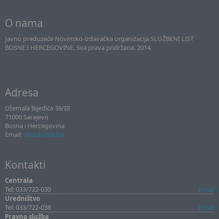
O nama
Javno preduzeće Novinsko-izdavačka organizacija SLUŽBENI LIST
BOSNE I HERCEGOVINE. Sva prava pridržana. 2014
Adresa
Džemala Bijedića 39/III
71000 Sarajevo
Bosna i Hercegovina
Email:
sllist@sllist.ba
Kontakti
Centrala
Tel: 033/722-030
Email
Uredništvo
Tel: 033/722-038
Email
Pravna služba