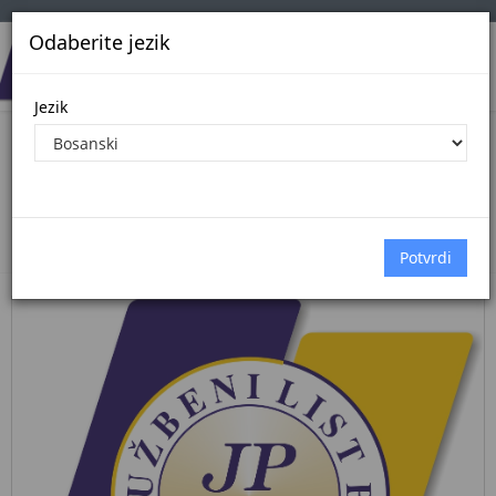
Odaberite jezik
Jezik
Pregled Dokumenata| Broj 4/26
25.5.2026.
Početna
Dokumenti
međunarodni ugovori
Dokumenti pregled