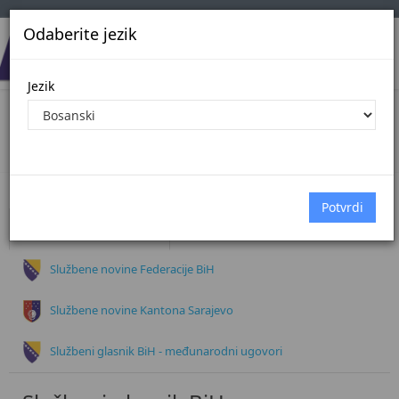
Odaberite jezik
Jezik
Dokumenti
Početna
Dokumenti
Službeni glasnik BiH
Službene novine Federacije BiH
Službene novine Kantona Sarajevo
Službeni glasnik BiH - međunarodni ugovori