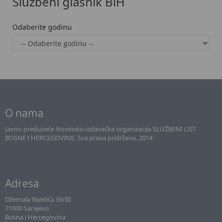
Službeni glasnik BiH
Odaberite godinu
O nama
Javno preduzeće Novinsko-izdavačka organizacija SLUŽBENI LIST
BOSNE I HERCEGOVINE. Sva prava pridržana. 2014
Adresa
Džemala Bijedića 39/III
71000 Sarajevo
Bosna i Hercegovina