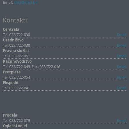
Email:
sllist@sllist.ba
Kontakti
Centrala
Tel: 033/722-030
Email
Uredništvo
Tel: 033/722-038
Email
Pravna služba
Tel: 033/722-051
Email
Računovodstvo
Tel: 033/722-045, Fax: 033/722-046
Email
Pretplata
Tel: 033/722-054
Email
Ekspedit
Tel: 033/722-041
Email
Prodaja
Tel: 033/722-079
Email
Oglasni odjel