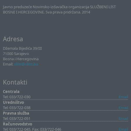
Javno preduzeće Novinsko-izdavačka organizacija SLUŽBENI LIST
BOSNE I HERCEGOVINE. Sva prava pridržana. 2014
Adresa
Džemala Bijedića 39/III
71000 Sarajevo
Bosna i Hercegovina
Email:
sllist@sllist.ba
Kontakti
Centrala
Tel: 033/722-030
Email
Uredništvo
Tel: 033/722-038
Email
Pravna služba
Tel: 033/722-051
Email
Računovodstvo
Tel: 033/722-045, Fax: 033/722-046
Email