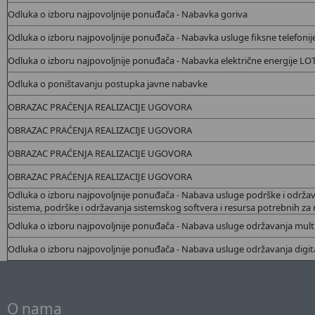
Odluka o izboru najpovoljnije ponuđača - Nabavka goriva
Odluka o izboru najpovoljnije ponuđača - Nabavka usluge fiksne telefonij
Odluka o izboru najpovoljnije ponuđača - Nabavka električne energije LOT 
Odluka o poništavanju postupka javne nabavke
OBRAZAC PRAĆENJA REALIZACIJE UGOVORA
OBRAZAC PRAĆENJA REALIZACIJE UGOVORA
OBRAZAC PRAĆENJA REALIZACIJE UGOVORA
OBRAZAC PRAĆENJA REALIZACIJE UGOVORA
Odluka o izboru najpovoljnije ponuđača - Nabava usluge podrške i održav
sistema, podrške i održavanja sistemskog softvera i resursa potrebnih za
Odluka o izboru najpovoljnije ponuđača - Nabava usluge održavanja multi
Odluka o izboru najpovoljnije ponuđača - Nabava usluge održavanja digit
O nama