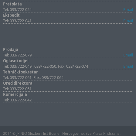
Pretplata
Tel: 033/722-054
Email
Ekspedit
Tel: 033/722-041
Email
Prodaja
Tel: 033/722-079
Email
Oglasni odjel
Tel: 033/722-049 i 033/722-050, Fax: 033/722-074
Email
Tehnički sekretar
Tel: 033/722-061, Fax: 033/722-064
Ured direktora
Tel: 033/722-061
Komercijala
Tel: 033/722-042
2014 © JP NIO Službeni list Bosne i Hercegovine. Sva Prava Pridržana.