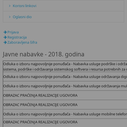
Korisni linkovi
Oglasni dio
Prijava
Registracija
Zaboravljena šifra
Javne nabavke - 2018. godina
Odluka o izboru najpovoljnije ponuđača - Nabavka
usluge podrške i održa
sistema, podrške i održavanja sistemskog softvera i resursa potrebnih za
Odluka o izboru najpovoljnije ponuđača - Nabavka
usluge održavanja digi
Odluka o izboru najpovoljnije ponuđača - Nabavka
usluge održavanja mult
OBRAZAC PRAĆENJA REALIZACIJE UGOVORA
OBRAZAC PRAĆENJA REALIZACIJE UGOVORA
Odluka o izboru najpovoljnije ponuđača - Nabavka usluge mobilne telefon
OBRAZAC PRAĆENJA REALIZACIJE UGOVORA