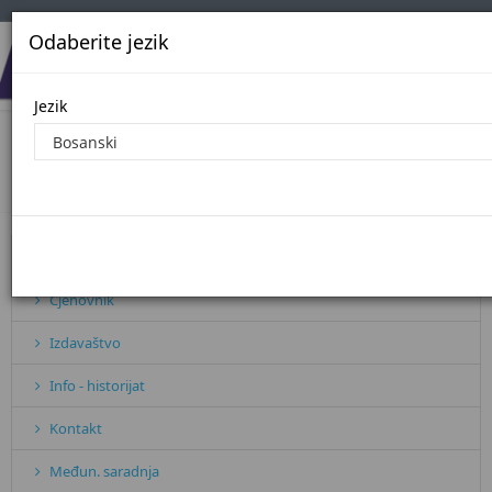
Odaberite jezik
Jezik
Javne nabavke - 2018. godina
Početna
Javne nabavke - 2018. godina
Pretplata
Cjenovnik
Izdavaštvo
Info - historijat
Kontakt
Međun. saradnja