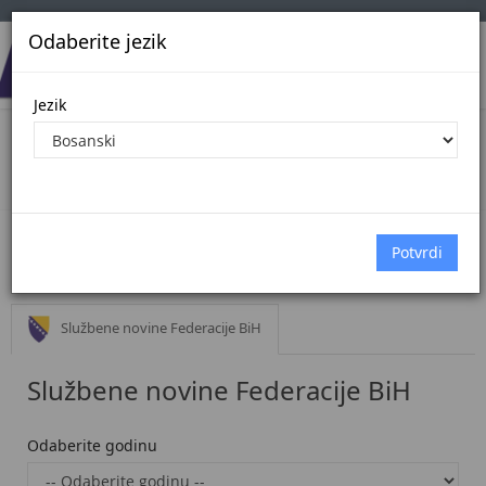
Odaberite jezik
Jezik
Oglasi
Početna
Oglasi
Službeni glasnik BiH
Službene novine Federacije BiH
Službene novine Federacije BiH
Odaberite godinu