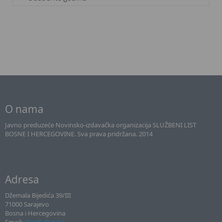
O nama
Javno preduzeće Novinsko-izdavačka organizacija SLUŽBENI LIST
BOSNE I HERCEGOVINE. Sva prava pridržana. 2014
Adresa
Džemala Bijedića 39/III
71000 Sarajevo
Bosna i Hercegovina