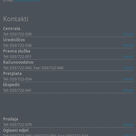
Email:
sllist@sllist.ba
Kontakti
Centrala
Tel: 033/722-030
Email
Uredništvo
Tel: 033/722-038
Email
Pravna služba
Tel: 033/722-051
Email
Računovodstvo
Tel: 033/722-045, Fax: 033/722-046
Email
Pretplata
Tel: 033/722-054
Email
Ekspedit
Tel: 033/722-041
Email
Prodaja
Tel: 033/722-079
Email
Oglasni odjel
Tel: 033/722-049 i 033/722-050, Fax: 033/722-074
Email