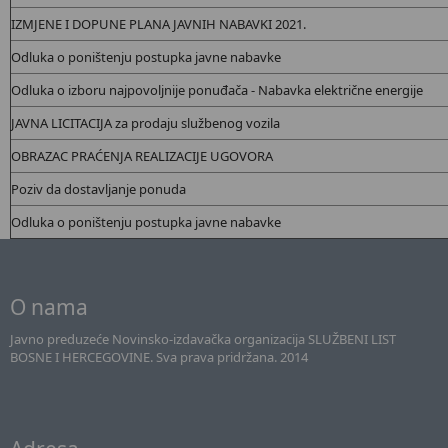
IZMJENE I DOPUNE PLANA JAVNIH NABAVKI 2021.
Odluka o poništenju postupka javne nabavke
Odluka o izboru najpovoljnije ponuđača - Nabavka
električne energije
JAVNA LICITACIJA za prodaju službenog vozila
OBRAZAC PRAĆENJA REALIZACIJE UGOVORA
Poziv da dostavljanje ponuda
Odluka o poništenju postupka javne nabavke
O nama
Javno preduzeće Novinsko-izdavačka organizacija SLUŽBENI LIST
BOSNE I HERCEGOVINE. Sva prava pridržana. 2014