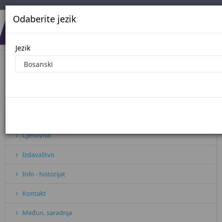
Odaberite jezik
Jezik
Javne nabavke - 2021. godina
Početna
Javne nabavke - 2021. godina
Pretplata
Cjenovnik
Izdavaštvo
Info - historijat
Kontakt
Međun. saradnja