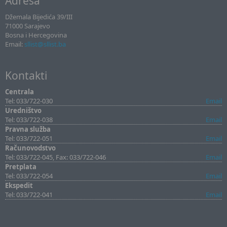
Adresa
Džemala Bijedića 39/III
71000 Sarajevo
Bosna i Hercegovina
Email:
sllist@sllist.ba
Kontakti
Centrala
Tel: 033/722-030
Email
Uredništvo
Tel: 033/722-038
Email
Pravna služba
Tel: 033/722-051
Email
Računovodstvo
Tel: 033/722-045, Fax: 033/722-046
Email
Pretplata
Tel: 033/722-054
Email
Ekspedit
Tel: 033/722-041
Email