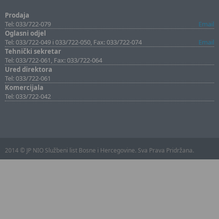
Prodaja
Tel: 033/722-079
Email
Oglasni odjel
Tel: 033/722-049 i 033/722-050, Fax: 033/722-074
Email
Tehnički sekretar
Tel: 033/722-061, Fax: 033/722-064
Ured direktora
Tel: 033/722-061
Komercijala
Tel: 033/722-042
2014 © JP NIO Službeni list Bosne i Hercegovine. Sva Prava Pridržana.