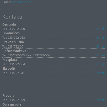
Email:
sllist@sllist.ba
Kontakti
Centrala
Tel: 033/722-030
Email
Uredništvo
Tel: 033/722-038
Email
Pravna služba
Tel: 033/722-051
Email
Računovodstvo
Tel: 033/722-045, Fax: 033/722-046
Email
Pretplata
Tel: 033/722-054
Email
Ekspedit
Tel: 033/722-041
Email
Prodaja
Tel: 033/722-079
Email
Oglasni odjel