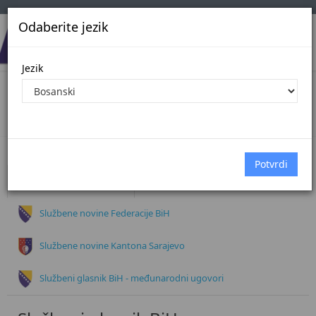
Odaberite jezik
Jezik
Dokumenti
Početna
Dokumenti
Službeni glasnik BiH
Službene novine Federacije BiH
Službene novine Kantona Sarajevo
Službeni glasnik BiH - međunarodni ugovori