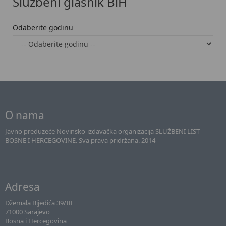
Službeni glasnik BiH
Odaberite godinu
O nama
Javno preduzeće Novinsko-izdavačka organizacija SLUŽBENI LIST
BOSNE I HERCEGOVINE. Sva prava pridržana. 2014
Adresa
Džemala Bijedića 39/III
71000 Sarajevo
Bosna i Hercegovina