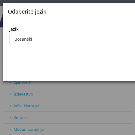
Odaberite jezik
Jezik
JN2023
Početna
JN2023
Pretplata
Cjenovnik
Izdavaštvo
Info - historijat
Kontakt
Međun. saradnja