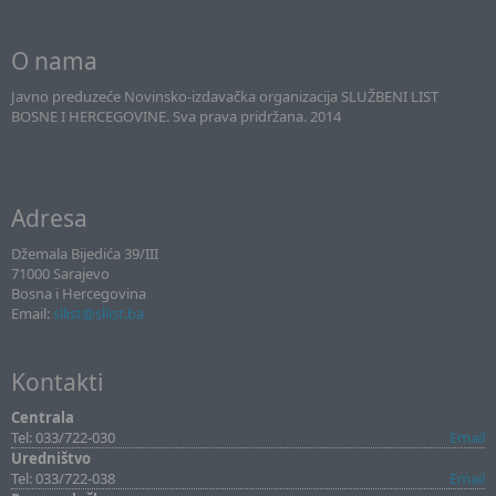
O nama
Javno preduzeće Novinsko-izdavačka organizacija SLUŽBENI LIST
BOSNE I HERCEGOVINE. Sva prava pridržana. 2014
Adresa
Džemala Bijedića 39/III
71000 Sarajevo
Bosna i Hercegovina
Email:
sllist@sllist.ba
Kontakti
Centrala
Tel: 033/722-030
Email
Uredništvo
Tel: 033/722-038
Email