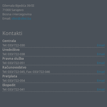
Džemala Bijedića 39/III
71000 Sarajevo
Bosna i Hercegovina
Email:
sllist@sllist.ba
Kontakti
Centrala
Tel: 033/722-030
Email
Uredništvo
Tel: 033/722-038
Email
Pravna služba
Tel: 033/722-051
Email
Računovodstvo
Tel: 033/722-045, Fax: 033/722-046
Email
Pretplata
Tel: 033/722-054
Email
Ekspedit
Tel: 033/722-041
Email