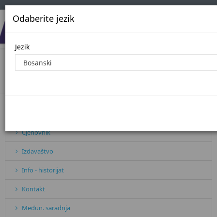
Odaberite jezik
Jezik
Javne nabavke - 2017. godina
Početna
Javne nabavke - 2017. godina
Pretplata
Cjenovnik
Izdavaštvo
Info - historijat
Kontakt
Međun. saradnja