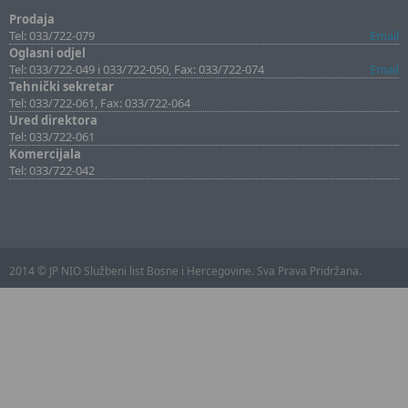
Prodaja
Tel: 033/722-079
Email
Oglasni odjel
Tel: 033/722-049 i 033/722-050, Fax: 033/722-074
Email
Tehnički sekretar
Tel: 033/722-061, Fax: 033/722-064
Ured direktora
Tel: 033/722-061
Komercijala
Tel: 033/722-042
2014 © JP NIO Službeni list Bosne i Hercegovine. Sva Prava Pridržana.