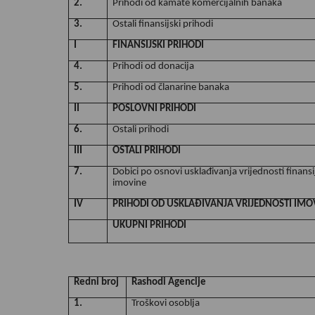
2.
Prihodi od kamate komercijalnih banaka
3.
Ostali finansijski prihodi
I
FINANSIJSKI PRIHODI
4.
Prihodi od donacija
5.
Prihodi od članarine banaka
II
POSLOVNI PRIHODI
6.
Ostali prihodi
III
OSTALI PRIHODI
7.
Dobici po osnovi usklađivanja vrijednosti finansi
imovine
IV
PRIHODI OD USKLAĐIVANJA VRIJEDNOSTI IMO
UKUPNI PRIHODI
Redni broj
Rashodi Agencije
1.
Troškovi osoblja