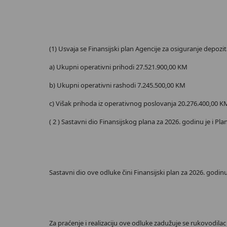
(1) Usvaja se Finansijski plan Agencije za osiguranje depozi
a) Ukupni operativni prihodi 27.521.900,00 KM
b) Ukupni operativni rashodi 7.245.500,00 KM
c) Višak prihoda iz operativnog poslovanja 20.276.400,00 K
( 2 ) Sastavni dio Finansijskog plana za 2026. godinu je i P
Sastavni dio ove odluke čini Finansijski plan za 2026. godin
Za praćenje i realizaciju ove odluke zadužuje se rukovodila