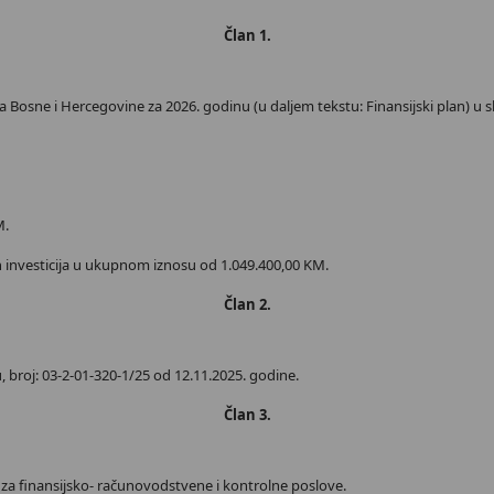
Član 1.
ta Bosne i Hercegovine za 2026. godinu (u daljem tekstu: Finansijski plan) u 
M.
lan investicija u ukupnom iznosu od 1.049.400,00 KM.
Član 2.
u, broj: 03-2-01-320-1/25 od 12.11.2025. godine.
Član 3.
c za finansijsko- računovodstvene i kontrolne poslove.