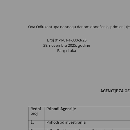
Ova Odluka stupa na snagu danom donošenja, primjenjuje se
Broj 01-1-01-1-330-3/25
28. novembra 2025. godine
Banja Luka
AGENCIJE ZA OS
Redni
Prihodi Agencije
broj
1.
Prihodi od investiranja