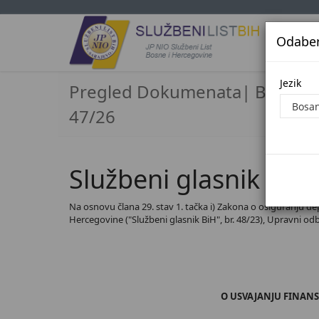
Odaberi
Jezi
Jezik
Pregled Dokumenata| Broj
47/26
Službeni glasnik BiH,
Na osnovu člana 29. stav 1. tačka i) Zakona o osiguranju dep
Hercegovine ("Službeni glasnik BiH", br. 48/23), Upravni o
O USVAJANJU FINANS