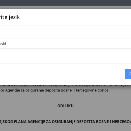
te jezik
k
Službena glasila
Oglašavanje
Pretraga
Vijes
Početna
 broj 47/26
ozita u bankama Bosne i Hercegovine ("Službeni glasnik BiH", br. 32/20) i čla
dbor Agencije za osiguranje depozita Bosne i Hercegovine donosi
ODLUKU
IJSKOG PLANA AGENCIJE ZA OSIGURANJE DEPOZITA BOSNE I HERCEGOV