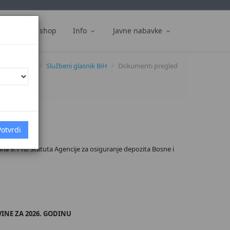
ti
Web shop
Info
Javne nabavke
Dokumenti
Službeni glasnik BiH
Dokumenti pregled
na 9. i 10. Statuta Agencije za osiguranje depozita Bosne i
INE ZA 2026. GODINU