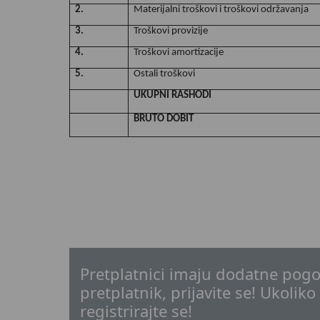
2.
Materijalni troškovi i troškovi održavanja
3.
Troškovi provizije
4.
Troškovi amortizacije
5.
Ostali troškovi
UKUPNI RASHODI
BRUTO DOBIT
Pretplatnici imaju dodatne pogo
pretplatnik, prijavite se! Ukoliko
registrirajte se!