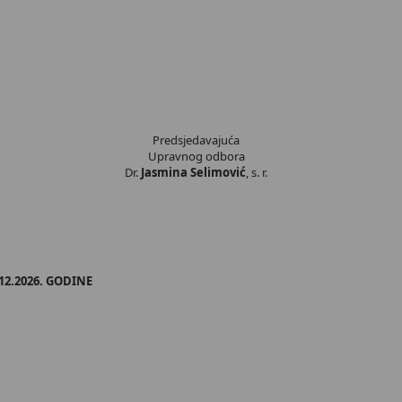
Predsjedavajuća
Upravnog odbora
Dr.
Jasmina Selimović
, s. r.
12.2026. GODINE