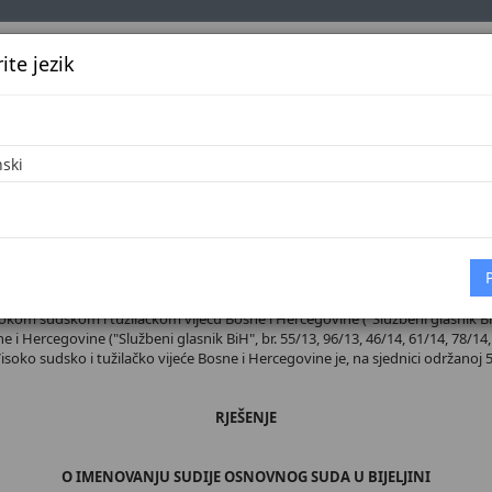
te jezik
k
Službena glasila
Oglašavanje
Pretraga
Vijes
Početna
 broj 47/26
sokom sudskom i tužilačkom vijeću Bosne i Hercegovine ("Službeni glasnik BiH",
 i Hercegovine ("Službeni glasnik BiH", br. 55/13, 96/13, 46/14, 61/14, 78/14, 
 Visoko sudsko i tužilačko vijeće Bosne i Hercegovine je, na sjednici održanoj 5
RJEŠENJE
O IMENOVANJU SUDIJE OSNOVNOG SUDA U BIJELJINI