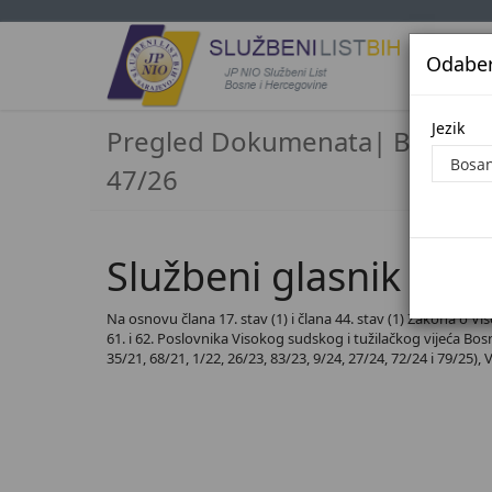
Odaberi
Jezi
Jezik
Pregled Dokumenata| Broj
47/26
Službeni glasnik BiH,
Na osnovu člana 17. stav (1) i člana 44. stav (1) Zakona o Vi
61. i 62. Poslovnika Visokog sudskog i tužilačkog vijeća Bosne
35/21, 68/21, 1/22, 26/23, 83/23, 9/24, 27/24, 72/24 i 79/25),