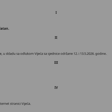
I
latan.
II
u skladu sa odlukom Vijeća sa sjednice održane 12. i 13.5.2026. godine.
III
IV
ernet stranici Vijeća.