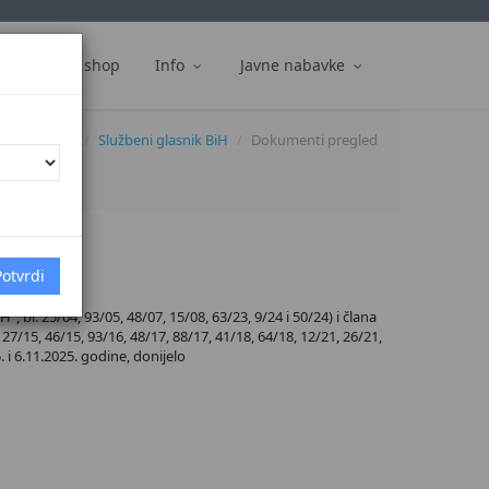
ti
Web shop
Info
Javne nabavke
Dokumenti
Službeni glasnik BiH
Dokumenti pregled
 br. 25/04, 93/05, 48/07, 15/08, 63/23, 9/24 i 50/24) i člana
27/15, 46/15, 93/16, 48/17, 88/17, 41/18, 64/18, 12/21, 26/21,
. i 6.11.2025. godine, donijelo