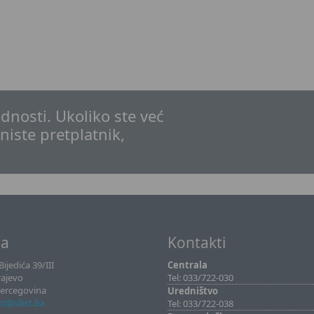
dnosti. Ukoliko ste već
 niste pretplatnik,
sa
Kontakti
ijedića 39/III
Centrala
rajevo
Tel: 033/722-030
Hercegovina
Uredništvo
ist@sllist.ba
Tel: 033/722-038