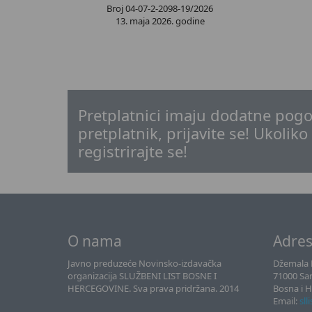
Broj 04-07-2-2098-19/2026
13. maja 2026. godine
Pretplatnici imaju dodatne pogo
pretplatnik, prijavite se! Ukoliko
registrirajte se!
O nama
Adre
Javno preduzeće Novinsko-izdavačka
Džemala B
organizacija SLUŽBENI LIST BOSNE I
71000 Sa
HERCEGOVINE. Sva prava pridržana. 2014
Bosna i 
Email:
sll