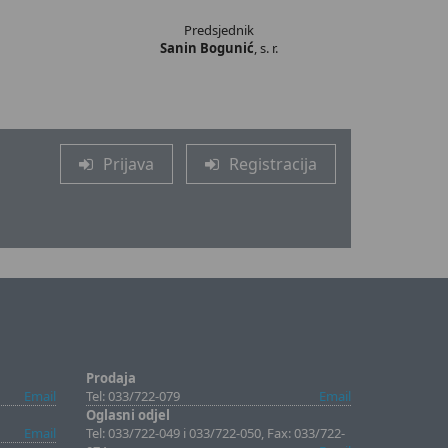
Predsjednik
Sanin Bogunić
, s. r.
Prijava
Registracija
Prodaja
Email
Tel: 033/722-079
Email
Oglasni odjel
Email
Tel: 033/722-049 i 033/722-050, Fax: 033/722-