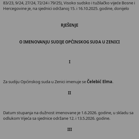
83/23, 9/24, 27/24, 72/24 i 79/25), Visoko sudsko i tužilačko vijeće Bosne i
Hercegovine je, na sjednici održanoj 15. i 16.10.2025. godine, donijelo
RJEŠENJE
O IMENOVANJU SUDIJE OPĆINSKOG SUDA U ZENICI
I
Za sudiju Općinskog suda u Zenici imenuje se
Čelebić Elma
.
II
Datum stupanja na dužnost imenovane je 1.6.2026. godine, u skladu sa
odlukom Vijeća sa sjednice održane 12. i 13.5.2026. godine.
III