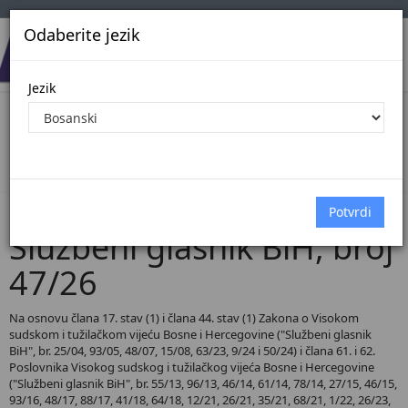
Odaberite jezik
Jezik
Pregled Dokumenata| Broj 47/26
Početna
Dokumenti
Službeni glasnik BiH
Dokumenti pregled
Službeni glasnik BiH, broj
47/26
Na osnovu člana 17. stav (1) i člana 44. stav (1) Zakona o Visokom
sudskom i tužilačkom vijeću Bosne i Hercegovine ("Službeni glasnik
BiH", br. 25/04, 93/05, 48/07, 15/08, 63/23, 9/24 i 50/24) i člana 61. i 62.
Poslovnika Visokog sudskog i tužilačkog vijeća Bosne i Hercegovine
("Službeni glasnik BiH", br. 55/13, 96/13, 46/14, 61/14, 78/14, 27/15, 46/15,
93/16, 48/17, 88/17, 41/18, 64/18, 12/21, 26/21, 35/21, 68/21, 1/22, 26/23,