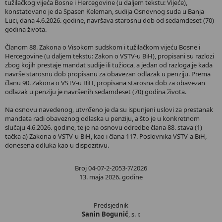
tužilačkog vijeća Bosne i Hercegovine (u daljem tekstu: Vijeće),
konstatovano je da Spasen Keleman, sudija Osnovnog suda u Banja
Luci, dana 4.6.2026. godine, navršava starosnu dob od sedamdeset (70)
godina života.
Članom 88. Zakona o Visokom sudskom i tužilačkom vijeću Bosne i
Hercegovine (u daljem tekstu: Zakon o VSTV-u BiH), propisani su razlozi
zbog kojih prestaje mandat sudije ili tužioca, a jedan od razloga je kada
navrše starosnu dob propisanu za obavezan odlazak u penziju. Prema
članu 90. Zakona o VSTV-u BiH, propisana starosna dob za obavezan
odlazak u penziju je navršenih sedamdeset (70) godina života.
Na osnovu navedenog, utvrđeno je da su ispunjeni uslovi za prestanak
mandata radi obaveznog odlaska u penziju, a što je u konkretnom
slučaju 4.6.2026. godine, te je na osnovu odredbe člana 88. stava (1)
tačka a) Zakona o VSTV-u BiH, kao i člana 117. Poslovnika VSTV-a BiH,
donesena odluka kao u dispozitivu.
Broj 04-07-2-2053-7/2026
13. maja 2026. godine
Predsjednik
Sanin Bogunić
, s. r.