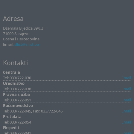
Adresa
Džemala Bijedića 39/III
71000 Sarajevo
Bosna i Hercegovina
Email:
sllist@sllist.ba
Kontakti
Centrala
Tel: 033/722-030
Email
Uredništvo
Tel: 033/722-038
Email
Pravna služba
Tel: 033/722-051
Email
Računovodstvo
Tel: 033/722-045, Fax: 033/722-046
Email
Pretplata
Tel: 033/722-054
Email
Ekspedit
Tel: 033/722-041
Email