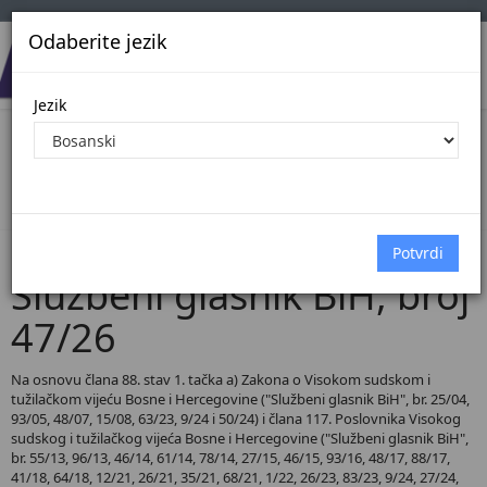
Odaberite jezik
Jezik
Pregled Dokumenata| Broj 47/26
Početna
Dokumenti
Službeni glasnik BiH
Dokumenti pregled
Službeni glasnik BiH, broj
47/26
Na osnovu člana 88. stav 1. tačka a) Zakona o Visokom sudskom i
tužilačkom vijeću Bosne i Hercegovine ("Službeni glasnik BiH", br. 25/04,
93/05, 48/07, 15/08, 63/23, 9/24 i 50/24) i člana 117. Poslovnika Visokog
sudskog i tužilačkog vijeća Bosne i Hercegovine ("Službeni glasnik BiH",
br. 55/13, 96/13, 46/14, 61/14, 78/14, 27/15, 46/15, 93/16, 48/17, 88/17,
41/18, 64/18, 12/21, 26/21, 35/21, 68/21, 1/22, 26/23, 83/23, 9/24, 27/24,