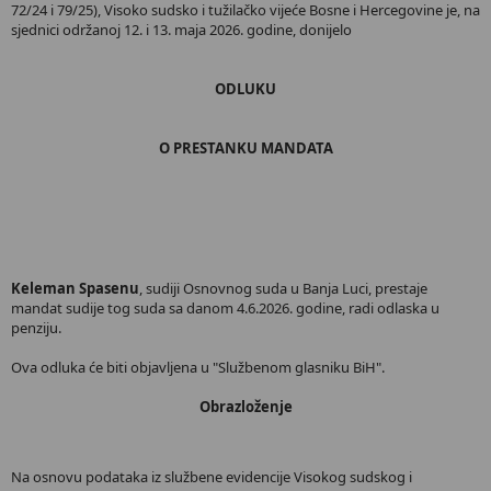
72/24 i 79/25), Visoko sudsko i tužilačko vijeće Bosne i Hercegovine je, na
sjednici održanoj 12. i 13. maja 2026. godine, donijelo
ODLUKU
O PRESTANKU MANDATA
Keleman Spasenu
, sudiji Osnovnog suda u Banja Luci, prestaje
mandat sudije tog suda sa danom 4.6.2026. godine, radi odlaska u
penziju.
Ova odluka će biti objavljena u "Službenom glasniku BiH".
Obrazloženje
Na osnovu podataka iz službene evidencije Visokog sudskog i