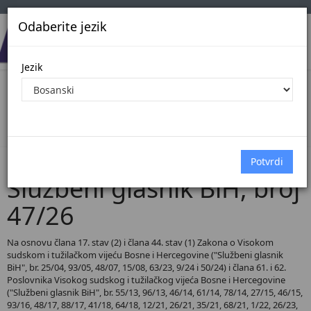
Odaberite jezik
Jezik
Pregled Dokumenata| Broj 47/26
Početna
Dokumenti
Službeni glasnik BiH
Dokumenti pregled
Službeni glasnik BiH, broj
47/26
Na osnovu člana 17. stav (2) i člana 44. stav (1) Zakona o Visokom
sudskom i tužilačkom vijeću Bosne i Hercegovine ("Službeni glasnik
BiH", br. 25/04, 93/05, 48/07, 15/08, 63/23, 9/24 i 50/24) i člana 61. i 62.
Poslovnika Visokog sudskog i tužilačkog vijeća Bosne i Hercegovine
("Službeni glasnik BiH", br. 55/13, 96/13, 46/14, 61/14, 78/14, 27/15, 46/15,
93/16, 48/17, 88/17, 41/18, 64/18, 12/21, 26/21, 35/21, 68/21, 1/22, 26/23,