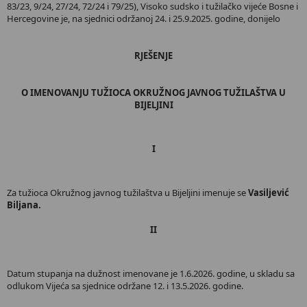
83/23, 9/24, 27/24, 72/24 i 79/25), Visoko sudsko i tužilačko vijeće Bosne i
Hercegovine je, na sjednici održanoj 24. i 25.9.2025. godine, donijelo
RJEŠENJE
O IMENOVANJU TUŽIOCA OKRUŽNOG JAVNOG TUŽILAŠTVA U
BIJELJINI
I
Za tužioca Okružnog javnog tužilaštva u Bijeljini imenuje se
Vasiljević
Biljana.
II
Datum stupanja na dužnost imenovane je 1.6.2026. godine, u skladu sa
odlukom Vijeća sa sjednice održane 12. i 13.5.2026. godine.