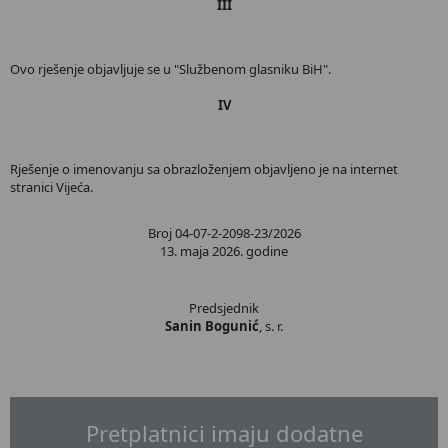
III
Ovo rješenje objavljuje se u "Službenom glasniku BiH".
IV
Rješenje o imenovanju sa obrazloženjem objavljeno je na internet
stranici Vijeća.
Broj 04-07-2-2098-23/2026
13. maja 2026. godine
Predsjednik
Sanin Bogunić
, s. r.
Pretplatnici imaju dodatne