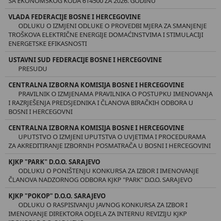
SA EKONOMSKOG KODA 614500 ZA 2026. GODINU
VLADA FEDERACIJE BOSNE I HERCEGOVINE
ODLUKU O IZMJENI ODLUKE O PROVEDBI MJERA ZA SMANJENJE
TROŠKOVA ELEKTRIČNE ENERGIJE DOMAĆINSTVIMA I STIMULACIJI
ENERGETSKE EFIKASNOSTI
USTAVNI SUD FEDERACIJE BOSNE I HERCEGOVINE
PRESUDU
CENTRALNA IZBORNA KOMISIJA BOSNE I HERCEGOVINE
PRAVILNIK O IZMJENAMA PRAVILNIKA O POSTUPKU IMENOVANJA
I RAZRJEŠENJA PREDSJEDNIKA I ČLANOVA BIRAČKIH ODBORA U
BOSNI I HERCEGOVNI
CENTRALNA IZBORNA KOMISIJA BOSNE I HERCEGOVINE
UPUTSTVO O IZMJENI UPUTSTVA O UVJETIMA I PROCEDURAMA
ZA AKREDITIRANJE IZBORNIH POSMATRAČA U BOSNI I HERCEGOVINI
KJKP "PARK" D.O.O. SARAJEVO
ODLUKU O PONIŠTENJU KONKURSA ZA IZBOR I IMENOVANJE
ČLANOVA NADZORNOG ODBORA KJKP "PARK" D.O.O. SARAJEVO
KJKP "POKOP" D.O.O. SARAJEVO
ODLUKU O RASPISIVANJU JAVNOG KONKURSA ZA IZBOR I
IMENOVANJE DIREKTORA ODJELA ZA INTERNU REVIZIJU KJKP