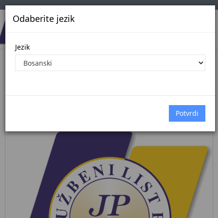
Odaberite jezik
Jezik
Pregled Dokumenata| Broj 50/26
3.7.2026.
Početna
Dokumenti
službene novine federacije bih
Dokumenti pregled