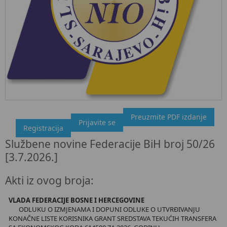
Preuzmite PDF izdanje
"Službeni glasnik BiH", broj 50/26 3.7.2026.
Prijavite se
Registracija
Ovdje možete preuzeti dokument, kao i obaviti kratki uvid u
Službene novine Federacije BiH broj 50/26
sadržaj dokumenta.
[3.7.2026.]
Akti iz ovog broja:
VLADA FEDERACIJE BOSNE I HERCEGOVINE
ODLUKU O IZMJENAMA I DOPUNI ODLUKE O UTVRĐIVANJU
KONAČNE LISTE KORISNIKA GRANT SREDSTAVA TEKUĆIH TRANSFERA