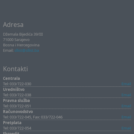
Adresa
Džemala Bijedića 39/III
71000 Sarajevo
Bosna i Hercegovina
Email:
sllist@sllist.ba
Kontakti
Centrala
Tel: 033/722-030
Email
Uredništvo
Tel: 033/722-038
Email
Pravna služba
Tel: 033/722-051
Email
Računovodstvo
Tel: 033/722-045, Fax: 033/722-046
Email
Pretplata
Tel: 033/722-054
Email
Ekspedit