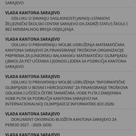
SARAJEVO
VLADA KANTONA SARAJEVO
ODLUKU O DAVANJU SAGLASNOSTI JAVNOJ USTANOVI
ŽELJEZNIČKI ŠKOLSKI CENTAR SARAJEVO DA ZADRŽI STATUS ŠKOLE I
BEZ MINIMALNOG BROJA ODJELJENJA
VLADA KANTONA SARAJEVO
ODLUKU O PRIHVATANJU MOLBE UDRUŽENJA MATEMATIČARA
KANTONA SARAJEVO ZA FINANSIRANJE TROŠKOVA ORGANIZACIJE
PRIPREMA ZA JUNIORSKU BALKANSKU MATEMATIČKU OLIMPIJADU
(JBMO) ZA PET UČENIKA I JEDNOG LIDERA SA PODRUČJA KANTONA
SARAJEVO
VLADA KANTONA SARAJEVO
ODLUKU O PRIHVATANJU MOLBE UDRUŽENJA "INFORMATIČKE
OLIMPIJADE U BOSNI I HERCEGOVINI" ZA FINANSIRANJE TROŠKOVA
ODLASKA I UČEŠĆA ČETIRI TAKMIČARA, VOĐE PUTA I ZAMJENIKA
VOĐE PUTA SA PODRUČJA KANTONA SARAJEVO NA
INTERNACIONALNOJ OLIMPIJADI IZ INFORMATIKE (IOI 2026)
VLADA KANTONA SARAJEVO
DOKUMENT OKVIRNOG BUDŽETA KANTONA SARAJEVO ZA
PERIOD 2027. - 2029. GOD.
VLADA KANTONA SARAJEVO