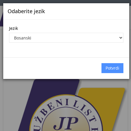
Odaberite jezik
Jezik
Pregled Dokumenata| Broj 26/26
2.7.2026.
Početna
Dokumenti
službene novine kantona sarajevo
Dokumenti pregled