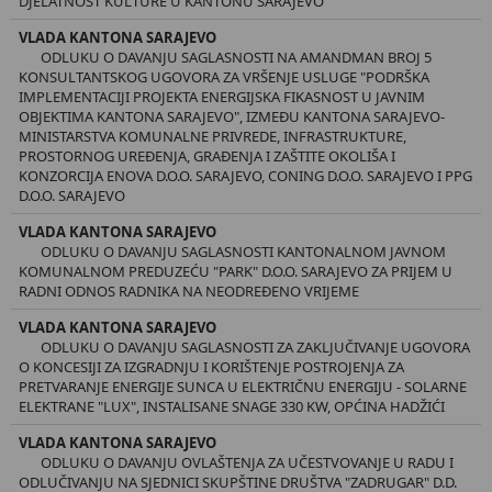
DJELATNOST KULTURE U KANTONU SARAJEVO
VLADA KANTONA SARAJEVO
ODLUKU O DAVANJU SAGLASNOSTI NA AMANDMAN BROJ 5
KONSULTANTSKOG UGOVORA ZA VRŠENJE USLUGE "PODRŠKA
IMPLEMENTACIJI PROJEKTA ENERGIJSKA FIKASNOST U JAVNIM
OBJEKTIMA KANTONA SARAJEVO", IZMEĐU KANTONA SARAJEVO-
MINISTARSTVA KOMUNALNE PRIVREDE, INFRASTRUKTURE,
PROSTORNOG UREĐENJA, GRAĐENJA I ZAŠTITE OKOLIŠA I
KONZORCIJA ENOVA D.O.O. SARAJEVO, CONING D.O.O. SARAJEVO I PPG
D.O.O. SARAJEVO
VLADA KANTONA SARAJEVO
ODLUKU O DAVANJU SAGLASNOSTI KANTONALNOM JAVNOM
KOMUNALNOM PREDUZEĆU "PARK" D.O.O. SARAJEVO ZA PRIJEM U
RADNI ODNOS RADNIKA NA NEODREĐENO VRIJEME
VLADA KANTONA SARAJEVO
ODLUKU O DAVANJU SAGLASNOSTI ZA ZAKLJUČIVANJE UGOVORA
O KONCESIJI ZA IZGRADNJU I KORIŠTENJE POSTROJENJA ZA
PRETVARANJE ENERGIJE SUNCA U ELEKTRIČNU ENERGIJU - SOLARNE
ELEKTRANE "LUX", INSTALISANE SNAGE 330 KW, OPĆINA HADŽIĆI
VLADA KANTONA SARAJEVO
ODLUKU O DAVANJU OVLAŠTENJA ZA UČESTVOVANJE U RADU I
ODLUČIVANJU NA SJEDNICI SKUPŠTINE DRUŠTVA "ZADRUGAR" D.D.