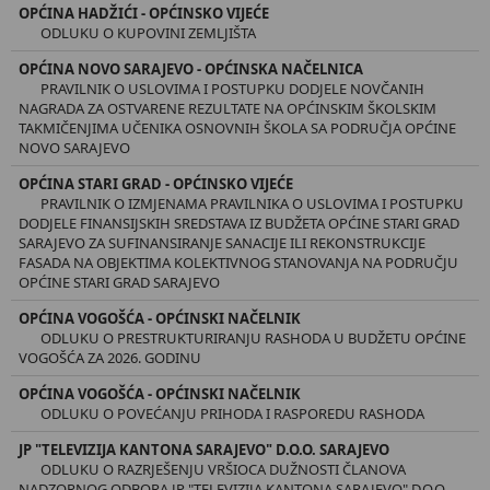
OPĆINA HADŽIĆI - OPĆINSKO VIJEĆE
ODLUKU O KUPOVINI ZEMLJIŠTA
OPĆINA NOVO SARAJEVO - OPĆINSKA NAČELNICA
PRAVILNIK O USLOVIMA I POSTUPKU DODJELE NOVČANIH
NAGRADA ZA OSTVARENE REZULTATE NA OPĆINSKIM ŠKOLSKIM
TAKMIČENJIMA UČENIKA OSNOVNIH ŠKOLA SA PODRUČJA OPĆINE
NOVO SARAJEVO
OPĆINA STARI GRAD - OPĆINSKO VIJEĆE
PRAVILNIK O IZMJENAMA PRAVILNIKA O USLOVIMA I POSTUPKU
DODJELE FINANSIJSKIH SREDSTAVA IZ BUDŽETA OPĆINE STARI GRAD
SARAJEVO ZA SUFINANSIRANJE SANACIJE ILI REKONSTRUKCIJE
FASADA NA OBJEKTIMA KOLEKTIVNOG STANOVANJA NA PODRUČJU
OPĆINE STARI GRAD SARAJEVO
OPĆINA VOGOŠĆA - OPĆINSKI NAČELNIK
ODLUKU O PRESTRUKTURIRANJU RASHODA U BUDŽETU OPĆINE
VOGOŠĆA ZA 2026. GODINU
OPĆINA VOGOŠĆA - OPĆINSKI NAČELNIK
ODLUKU O POVEĆANJU PRIHODA I RASPOREDU RASHODA
JP "TELEVIZIJA KANTONA SARAJEVO" D.O.O. SARAJEVO
ODLUKU O RAZRJEŠENJU VRŠIOCA DUŽNOSTI ČLANOVA
NADZORNOG ODBORA JP "TELEVIZIJA KANTONA SARAJEVO" D.O.O.