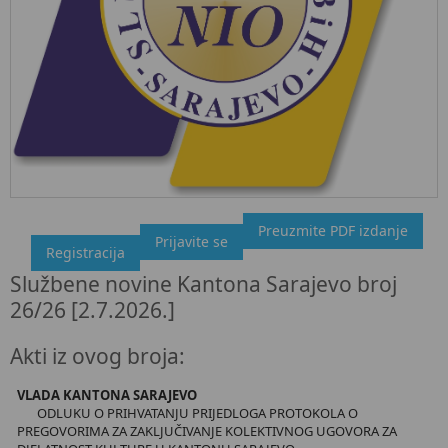
Preuzmite PDF izdanje
"Službeni glasnik BiH", broj 26/26 2.7.2026.
Prijavite se
Registracija
Ovdje možete preuzeti dokument, kao i obaviti kratki uvid u
Službene novine Kantona Sarajevo broj
sadržaj dokumenta.
26/26 [2.7.2026.]
Akti iz ovog broja:
VLADA KANTONA SARAJEVO
ODLUKU O PRIHVATANJU PRIJEDLOGA PROTOKOLA O
PREGOVORIMA ZA ZAKLJUČIVANJE KOLEKTIVNOG UGOVORA ZA