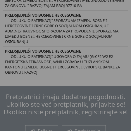
SEKTORA) IZMEĐU BOSNE I HERCEGOVINE I MEĐUNARODNE BANKE
ZA OBNOVU I RAZVOJ ZAJAM BROJ 97710-BA
PREDSJEDNIŠTVO BOSNE I HERCEGOVINE
ODLUKU O RATIFIKACIJI SPORAZUMA IZMEĐU BOSNE I
HERCEGOVINE I CRNE GORE O SOCIJALNOM OSIGURANJU I
ADMINISTRATIVNOG SPORAZUMA ZA PROVOĐENJE SPORAZUMA
IZMEĐU BOSNE I HERCEGOVINE I CRNE GORE O SOCIJALNOM
OSIGURANJU
PREDSJEDNIŠTVO BOSNE I HERCEGOVINE
ODLUKU O RATIFIKACIJI UGOVORA O ZAJMU (GrCF2 W2 E2-
ENERGETSKA EFIKASNOST JAVNIH ZGRADA U TUZLANSKOM
KANTONU IZMEĐU BOSNE I HERCEGOVINE I EVROPSKE BANKE ZA
OBNOVU I RAZVOJ
Pretplatnici imaju dodatne pogodnosti.
Ukoliko ste već pretplatnik, prijavite se!
Ukoliko niste pretplatnik, registrirajte se!
Prijava
Registracija