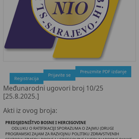
Preuzmite PDF izdanje
"Službeni glasnik BiH", broj 10/25 25.8.2025.
Prijavite se
Registracija
Ovdje možete preuzeti dokument, kao i obaviti kratki uvid u
Međunarodni ugovori broj 10/25
sadržaj dokumenta.
[25.8.2025.]
Akti iz ovog broja:
PREDSJEDNIŠTVO BOSNE I HERCEGOVINE
ODLUKU O RATIFIKACIJI SPORAZUMA O ZAJMU (DRUGI
PROGRAMSKI ZAJAM ZA RAZVOJNU POLITIKU ZDRAVSTVENIH