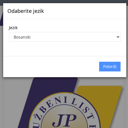
Odaberite jezik
Jezik
Pregled Dokumenata| Broj 10/25
25.8.2025.
Početna
Dokumenti
međunarodni ugovori
Dokumenti pregled