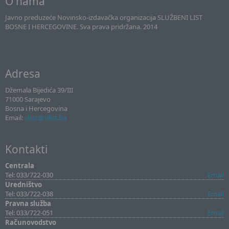
O nama
Javno preduzeće Novinsko-izdavačka organizacija SLUŽBENI LIST
BOSNE I HERCEGOVINE. Sva prava pridržana. 2014
Adresa
Džemala Bijedića 39/III
71000 Sarajevo
Bosna i Hercegovina
Email:
sllist@sllist.ba
Kontakti
Centrala
Tel: 033/722-030
Email
Uredništvo
Tel: 033/722-038
Email
Pravna služba
Tel: 033/722-051
Email
Računovodstvo