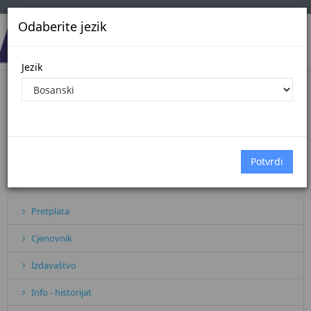
Odaberite jezik
Jezik
PRIVREDNO PRAVO PREMA
PROGRAMU PRAVOSUDNOG ISPITA
- 3 izmijenjeno i dopunjeno izdanje
Početna
Sve vijesti
PRIVREDNO PRAVO PREMA PROGRAMU...
Pretplata
Cjenovnik
Izdavaštvo
Info - historijat