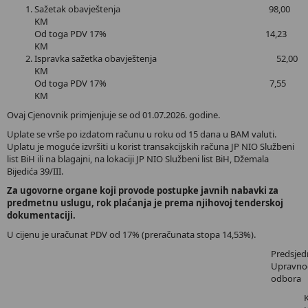
Sažetak obavještenja 98,00
KM
Od toga PDV 17% 14,23
KM
Ispravka sažetka obavještenja 52,00
KM
Od toga PDV 17% 7,55
KM
Ovaj Cjenovnik primjenjuje se od 01.07.2026. godine.
Uplate se vrše po izdatom računu u roku od 15 dana u BAM valuti.
Uplatu je moguće izvršiti u korist transakcijskih računa JP NIO Službeni
list BiH ili na blagajni, na lokaciji JP NIO Službeni list BiH, Džemala
Bijedića 39/III.
Za ugovorne organe koji provode postupke javnih nabavki za
predmetnu uslugu, rok plaćanja je prema njihovoj tenderskoj
dokumentaciji.
U cijenu je uračunat PDV od 17% (preračunata stopa 14,53%).
Predsjed
Upravno
odbora