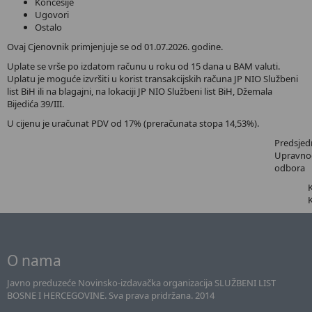
Koncesije
Ugovori
Ostalo
Ovaj Cjenovnik primjenjuje se od 01.07.2026. godine.
Uplate se vrše po izdatom računu u roku od 15 dana u BAM valuti.
Uplatu je moguće izvršiti u korist transakcijskih računa JP NIO Službeni
list BiH ili na blagajni, na lokaciji JP NIO Službeni list BiH, Džemala
Bijedića 39/III.
U cijenu je uračunat PDV od 17% (preračunata stopa 14,53%).
Predsjed
Upravno
odbora
O nama
Javno preduzeće Novinsko-izdavačka organizacija SLUŽBENI LIST
BOSNE I HERCEGOVINE. Sva prava pridržana. 2014