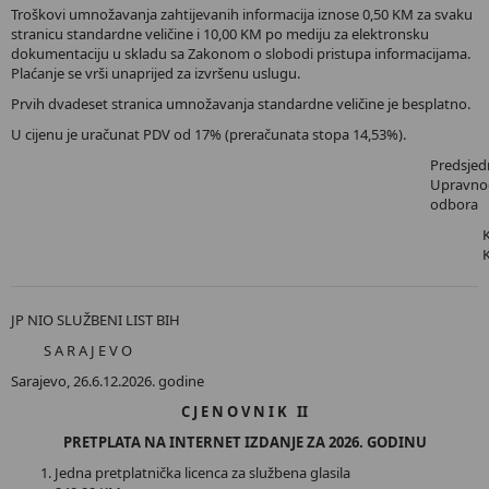
Troškovi umnožavanja zahtijevanih informacija iznose 0,50 KM za svaku
stranicu standardne veličine i 10,00 KM po mediju za elektronsku
dokumentaciju u skladu sa Zakonom o slobodi pristupa informacijama.
Plaćanje se vrši unaprijed za izvršenu uslugu.
Prvih dvadeset stranica umnožavanja standardne veličine je besplatno.
U cijenu je uračunat PDV od 17% (preračunata stopa 14,53%).
Predsjed
Upravno
odbora
JP NIO SLUŽBENI LIST BIH
S A R A J E V O
Sarajevo, 26.6.12.2026. godine
C J E N O V N I K II
PRETPLATA NA INTERNET IZDANJE ZA 2026. GODINU
Jedna pretplatnička licenca za službena glasila