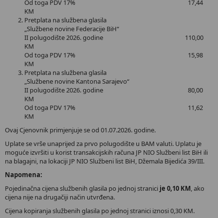
Od toga PDV 17% 17,44
KM
Pretplata na službena glasila
„Službene novine Federacije BiH“
II polugodište 2026. godine 110,00
KM
Od toga PDV 17% 15,98
KM
Pretplata na službena glasila
„Službene novine Kantona Sarajevo“
II polugodište 2026. godine 80,00
KM
Od toga PDV 17% 11,62
KM
Ovaj Cjenovnik primjenjuje se od 01.07.2026. godine.
Uplate se vrše unaprijed za prvo polugodište u BAM valuti. Uplatu je
moguće izvršiti u korist transakcijskih računa JP NIO Službeni list BiH ili
na blagajni, na lokaciji JP NIO Službeni list BiH, Džemala Bijedića 39/III.
Napomena:
Pojedinačna cijena službenih glasila po jednoj stranici
je 0,10 KM
, ako
cijena nije na drugačiji način utvrđena.
Cijena kopiranja službenih glasila po jednoj stranici iznosi 0,30 KM.