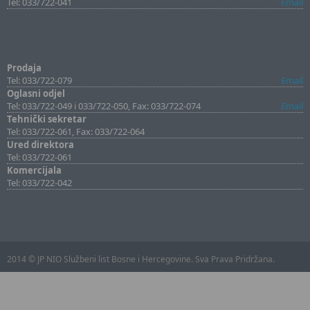
Tel: 033/722-041
Email
Prodaja
Tel: 033/722-079
Email
Oglasni odjel
Tel: 033/722-049 i 033/722-050, Fax: 033/722-074
Email
Tehnički sekretar
Tel: 033/722-061, Fax: 033/722-064
Ured direktora
Tel: 033/722-061
Komercijala
Tel: 033/722-042
2014 © JP NIO Službeni list Bosne i Hercegovine. Sva Prava Pridržana.