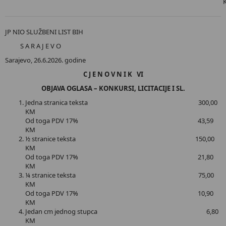
JP NIO SLUŽBENI LIST BIH
S A R A J E V O
Sarajevo, 26.6.2026. godine
C J E N O V N I K VI
OBJAVA OGLASA – KONKURSI, LICITACIJE I SL.
Jedna stranica teksta 300,00
KM
Od toga PDV 17% 43,59
KM
½ stranice teksta 150,00
KM
Od toga PDV 17% 21,80
KM
¼ stranice teksta 75,00
KM
Od toga PDV 17% 10,90
KM
Jedan cm jednog stupca 6,80
KM