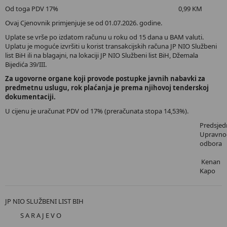
Od toga PDV 17% 0,99 KM
Ovaj Cjenovnik primjenjuje se od 01.07.2026. godine.
Uplate se vrše po izdatom računu u roku od 15 dana u BAM valuti.
Uplatu je moguće izvršiti u korist transakcijskih računa JP NIO Službeni
list BiH ili na blagajni, na lokaciji JP NIO Službeni list BiH, Džemala
Bijedića 39/III.
Za ugovorne organe koji provode postupke javnih nabavki za
predmetnu uslugu, rok plaćanja je prema njihovoj tenderskoj
dokumentaciji.
U cijenu je uračunat PDV od 17% (preračunata stopa 14,53%).
Predsjed
Upravno
odbora
Kenan
Kapo
JP NIO SLUŽBENI LIST BIH
S A R A J E V O