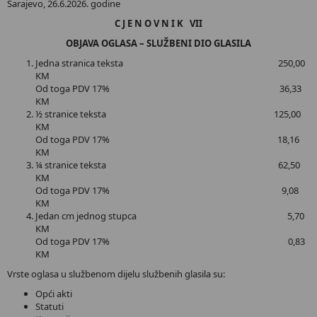
Sarajevo, 26.6.2026. godine
C J E N O V N I K VII
OBJAVA OGLASA – SLUŽBENI DIO GLASILA
Jedna stranica teksta 250,00
KM
Od toga PDV 17% 36,33
KM
½ stranice teksta 125,00
KM
Od toga PDV 17% 18,16
KM
¼ stranice teksta 62,50
KM
Od toga PDV 17% 9,08
KM
Jedan cm jednog stupca 5,70
KM
Od toga PDV 17% 0,83
KM
Vrste oglasa u službenom dijelu službenih glasila su:
Opći akti
Statuti