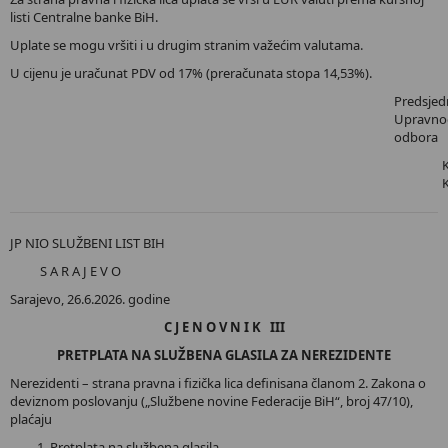
listi Centralne banke BiH.
Uplate se mogu vršiti i u drugim stranim važećim valutama.
U cijenu je uračunat PDV od 17% (preračunata stopa 14,53%).
Predsjed
Upravno
odbora
JP NIO SLUŽBENI LIST BIH
S A R A J E V O
Sarajevo, 26.6.2026. godine
C J E N O V N I K III
PRETPLATA NA SLUŽBENA GLASILA ZA NEREZIDENTE
Nerezidenti – strana pravna i fizička lica definisana članom 2. Zakona o
deviznom poslovanju („Službene novine Federacije BiH“, broj 47/10),
plaćaju
Pretplata na službena glasila