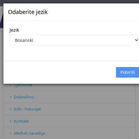
Odaberite jezik
Jezik
CJENOVNIK
Početna
CJENOVNIK
Pretplata
Cjenovnik
Izdavaštvo
Info - historijat
Kontakt
Međun. saradnja