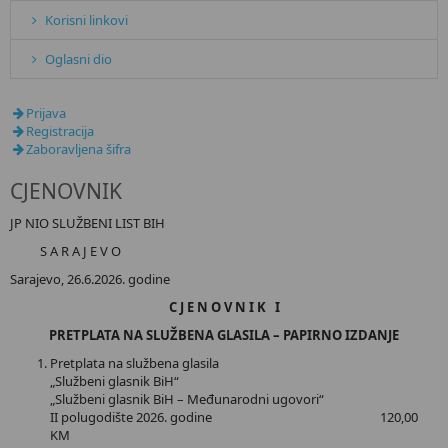
Korisni linkovi
Oglasni dio
Prijava
Registracija
Zaboravljena šifra
CJENOVNIK
JP NIO SLUŽBENI LIST BIH
S A R A J E V O
Sarajevo, 26.6.2026. godine
C J E N O V N I K I
PRETPLATA NA SLUŽBENA GLASILA – PAPIRNO IZDANJE
Pretplata na službena glasila
„Službeni glasnik BiH“
„Službeni glasnik BiH – Međunarodni ugovori“
II polugodište 2026. godine 120,00
KM