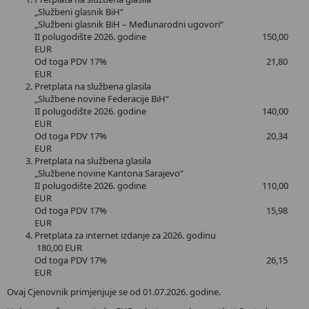
„Službeni glasnik BiH“
„Službeni glasnik BiH – Međunarodni ugovori“
II polugodište 2026. godine 150,00
EUR
Od toga PDV 17% 21,80
EUR
Pretplata na službena glasila
„Službene novine Federacije BiH“
II polugodište 2026. godine 140,00
EUR
Od toga PDV 17% 20,34
EUR
Pretplata na službena glasila
„Službene novine Kantona Sarajevo“
II polugodište 2026. godine 110,00
EUR
Od toga PDV 17% 15,98
EUR
Pretplata za internet izdanje za 2026. godinu
180,00 EUR
Od toga PDV 17% 26,15
EUR
Ovaj Cjenovnik primjenjuje se od 01.07.2026. godine.