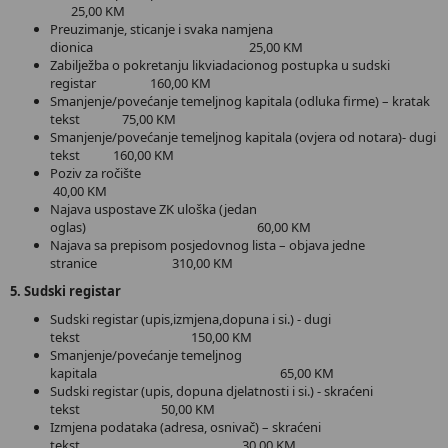
25,00 KM
Preuzimanje, sticanje i svaka namjena
dionica 25,00 KM
Zabilježba o pokretanju likviadacionog postupka u sudski
registar 160,00 KM
Smanjenje/povećanje temeljnog kapitala (odluka firme) – kratak
tekst 75,00 KM
Smanjenje/povećanje temeljnog kapitala (ovjera od notara)- dugi
tekst 160,00 KM
Poziv za ročište
40,00 KM
Najava uspostave ZK uloška (jedan
oglas) 60,00 KM
Najava sa prepisom posjedovnog lista – objava jedne
stranice 310,00 KM
5. Sudski registar
Sudski registar (upis,izmjena,dopuna i si.) - dugi
tekst 150,00 KM
Smanjenje/povećanje temeljnog
kapitala 65,00 KM
Sudski registar (upis, dopuna djelatnosti i si.) - skraćeni
tekst 50,00 KM
Izmjena podataka (adresa, osnivač) – skraćeni
tekst 30,00 KM