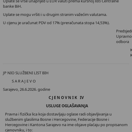
Uplate se vrše unaprijed u EUR valuti prema kursnoj listi Centralne
banke BiH.
Uplate se mogu vršiti i u drugim stranim važećim valutama.
U cijenu je uračunat PDV od 17% (preračunata stopa 14,53%).
Predsjed
Upravno
odbora
JP NIO SLUŽBENI LIST BIH
S A R A J E V O
Sarajevo, 26.6.2026. godine
C J E N O V N I K IV
USLUGE OGLAŠAVANJA
Pravna i fizička lica koja dostavljaju oglase radi objavljivanja u
službenim glasilima Bosne i Hercegovine, Federacije Bosne i
Hercegovine i Kantona Sarajevo na ime objave plaćaju po propisanom
cjenovniku, i to: