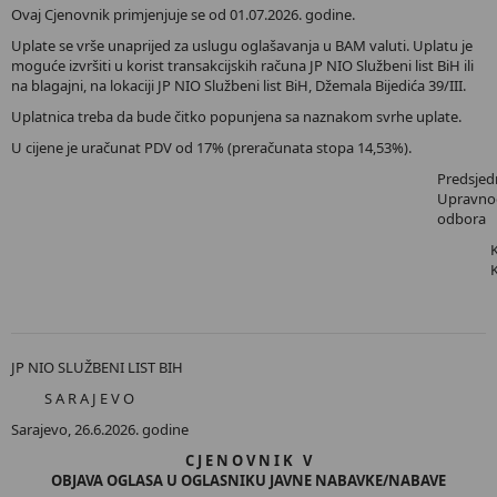
Ovaj Cjenovnik primjenjuje se od 01.07.2026. godine.
Uplate se vrše unaprijed za uslugu oglašavanja u BAM valuti. Uplatu je
moguće izvršiti u korist transakcijskih računa JP NIO Službeni list BiH ili
na blagajni, na lokaciji JP NIO Službeni list BiH, Džemala Bijedića 39/III.
Uplatnica treba da bude čitko popunjena sa naznakom svrhe uplate.
U cijene je uračunat PDV od 17% (preračunata stopa 14,53%).
Predsjed
Upravno
odbora
JP NIO SLUŽBENI LIST BIH
S A R A J E V O
Sarajevo, 26.6.2026. godine
C J E N O V N I K V
OBJAVA OGLASA U OGLASNIKU JAVNE NABAVKE/NABAVE