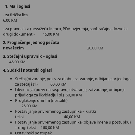
1. Mali oglasi
- za fizička lica
6,00 KM
- za pravna lica (nevažeća licenca, PDV-uvjerenja, saobraćajna dozvola i
drugi dokumenti) 15,00 KM
2. Proglašenje jednog pečata
nevažeći
m 20,00 KM
3. Stečajni upravnik – oglasi
45,00 KM
4. Sudski i notarski oglasi
Stečaj (otvaranje, poziv za diobu, zatvaranje, odbijanje prijedloga
za stečaj i sl.) 60,00 KM
Likvidacija (poziv na raspravu, otvaranje, zatvaranje, odbijanje
prijedloga za likvidaciju i sl.) 60,00 KM
Proglašenje umrlim (nestalih)
25,00 KM
Postavljanje privremenog zastupnika – kratki
tekst 40,00 KM
Postavljanje privremenog zastupnika (objava imena u postupku)
– dugi tekst 160,00 KM
Ostavinski postupak