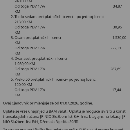
240,00 KM
Od toga PDV 17% 34,87
KM
Tri do sedam pretplatničkih licenci – po jednoj licenci
213,00 KM
Od toga PDV 17% 30,95
KM
Osam pretplatničkih licenci 1.530,00
KM
Od toga PDV 17% 222,31
KM
Dvanaest pretplatničkih licenci
1.980,00 KM
Od toga PDV 17% 287,69
KM
Preko 50 pretplatničkih licenci– po jednoj licenci
120,00 KM
Od toga PDV 17% 17,44
KM
Ovaj Cjenovnik primjenjuje se od 01.07.2026. godine.
Uplate se vrše unaprijed u BAM valuti. Uplatu je moguće izvršiti u korist
transakcijskih računa JP NIO Službeni list BiH ili na blagajni, na lokaciji JP
NIO Službeni list BiH, Džemala Bijedića 39/III.
Za strana pravna i fizička lica uplata se vrši u EUR valuti prema kursnoj