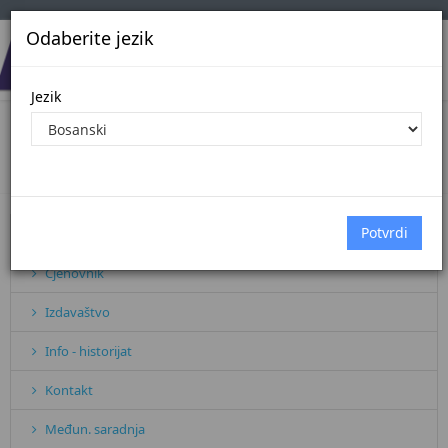
Odaberite jezik
Jezik
BAZA PRAVNIH AKATA
Početna
Sve vijesti
BAZA PRAVNIH AKATA
Pretplata
Cjenovnik
Izdavaštvo
Info - historijat
Kontakt
Međun. saradnja