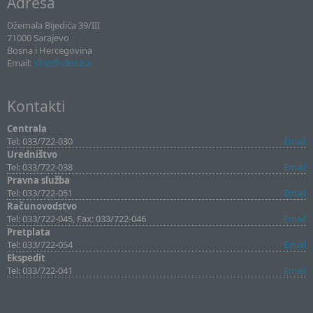
Adresa
Džemala Bijedića 39/III
71000 Sarajevo
Bosna i Hercegovina
Email:
sllist@sllist.ba
Kontakti
Centrala
Tel: 033/722-030
Email
Uredništvo
Tel: 033/722-038
Email
Pravna služba
Tel: 033/722-051
Email
Računovodstvo
Tel: 033/722-045, Fax: 033/722-046
Email
Pretplata
Tel: 033/722-054
Email
Ekspedit
Tel: 033/722-041
Email