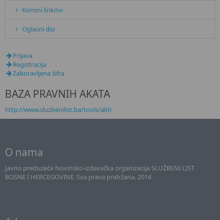
Korisni linkovi
Oglasni dio
Prijava
Registracija
Zaboravljena šifra
BAZA PRAVNIH AKATA
http://www.sluzbenilist.ba/tools/akti
O nama
Javno preduzeće Novinsko-izdavačka organizacija SLUŽBENI LIST
BOSNE I HERCEGOVINE. Sva prava pridržana. 2014