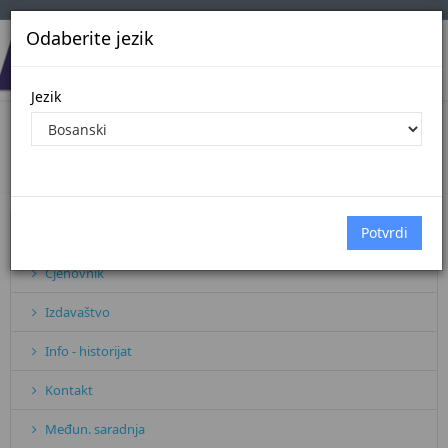
Odaberite jezik
Jezik
ISO STANDARD
Početna
Sve vijesti
ISO STANDARD
Pretplata
Cjenovnik
Izdavaštvo
Info - historijat
Kontakt
Međun. saradnja