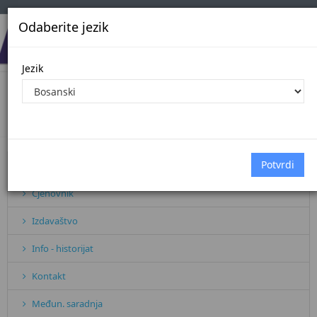
Odaberite jezik
Jezik
Važniji datumi
Početna
Važniji datumi
Pretplata
Cjenovnik
Izdavaštvo
Info - historijat
Kontakt
Međun. saradnja