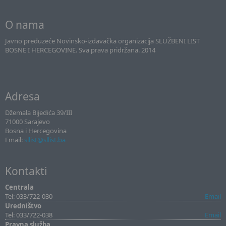
O nama
Javno preduzeće Novinsko-izdavačka organizacija SLUŽBENI LIST
BOSNE I HERCEGOVINE. Sva prava pridržana. 2014
Adresa
Džemala Bijedića 39/III
71000 Sarajevo
Bosna i Hercegovina
Email:
sllist@sllist.ba
Kontakti
Centrala
Tel: 033/722-030
Email
Uredništvo
Tel: 033/722-038
Email
Pravna služba