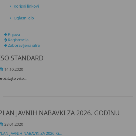
Korisni linkovi
Oglasni dio
Prijava
Registracija
Zaboravljena šifra
ISO STANDARD
14.10.2020
pročitajte više...
PLAN JAVNIH NABAVKI ZA 2026. GODINU
28.01.2020
PLAN JAVNIH NABAVKI ZA 2026. G...