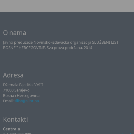
O nama
Javno preduzeće Novinsko-izdavačka organizacija SLUŽBENI LIST
BOSNE I HERCEGOVINE. Sva prava pridržana. 2014
Adresa
Džemala Bijedića 39/III
71000 Sarajevo
Bosna i Hercegovina
Email:
sllist@sllist.ba
Kontakti
Centrala