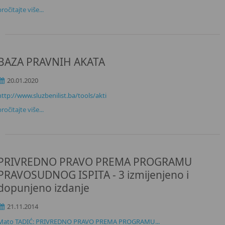
pročitajte više...
BAZA PRAVNIH AKATA
20.01.2020
http://www.sluzbenilist.ba/tools/akti
pročitajte više...
PRIVREDNO PRAVO PREMA PROGRAMU
PRAVOSUDNOG ISPITA - 3 izmijenjeno i
dopunjeno izdanje
21.11.2014
Mato TADIĆ: PRIVREDNO PRAVO PREMA PROGRAMU...