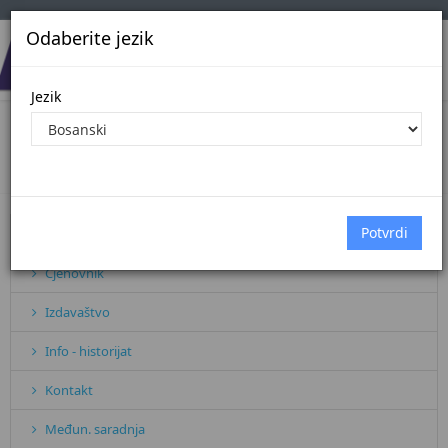
Odaberite jezik
Jezik
Blog Arhiva
Početna
Arhiva vijesti
Pretplata
Cjenovnik
Izdavaštvo
Info - historijat
Kontakt
Međun. saradnja