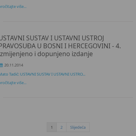
pročitajte više...
USTAVNI SUSTAV I USTAVNI USTROJ
PRAVOSUĐA U BOSNI I HERCEGOVINI - 4.
izmijenjeno i dopunjeno izdanje
20.11.2014
Mato Tadić: USTAVNI SUSTAV I USTAVNI USTRO...
pročitajte više...
1
2
Slijedeća