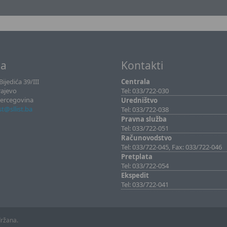
sa
Kontakti
ijedića 39/III
Centrala
rajevo
Tel: 033/722-030
Hercegovina
Uredništvo
ist@sllist.ba
Tel: 033/722-038
Pravna služba
Tel: 033/722-051
Računovodstvo
Tel: 033/722-045, Fax: 033/722-046
Pretplata
Tel: 033/722-054
Ekspedit
Tel: 033/722-041
držana.