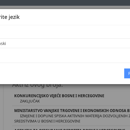
te jezik
k
Službena glasila
Oglašavanje
Pretraga
Vijes
Početna
Službeni glasnik BiH broj 47/26 [7.7.2026.
Akti iz ovog broja:
KONKURENCIJSKO VIJEĆE BOSNE I HERCEGOVINE
ZAKLJUČAK
MINISTARSTVO VANJSKE TRGOVINE I EKONOMSKIH ODNOSA B
IZMJENE I DOPUNE SPISKA AKTIVNIH MATERIJA DOZVOLJENI
SREDSTVIMA U BOSNI I HERCEGOVINI