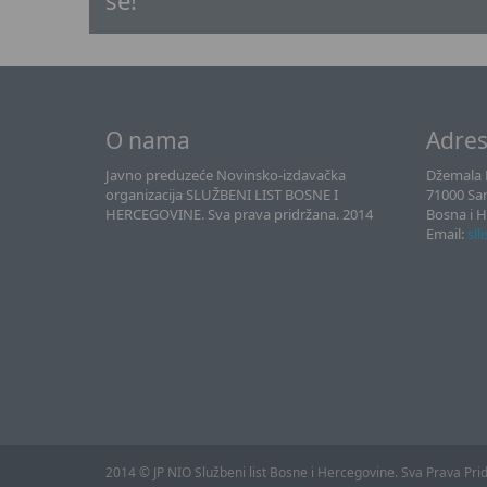
se!
O nama
Adre
Javno preduzeće Novinsko-izdavačka
Džemala B
organizacija SLUŽBENI LIST BOSNE I
71000 Sa
HERCEGOVINE. Sva prava pridržana. 2014
Bosna i 
Email:
sll
2014 © JP NIO Službeni list Bosne i Hercegovine. Sva Prava Pri