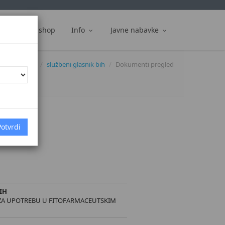
ti
Web shop
Info
Javne nabavke
Dokumenti
službeni glasnik bih
Dokumenti pregled
]
IH
H ZA UPOTREBU U FITOFARMACEUTSKIM