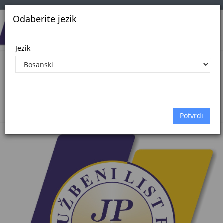
Odaberite jezik
Jezik
Pregled Dokumenata| Broj 47/26
7.7.2026.
Početna
Dokumenti
službeni glasnik bih
Dokumenti pregled