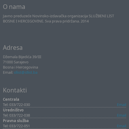
O nama
Javno preduzeće Novinsko-izdavačka organizacija SLUŽBENI LIST
BOSNE I HERCEGOVINE. Sva prava pridržana. 2014
Adresa
Džemala Bijedića 39/III
71000 Sarajevo
Bosna i Hercegovina
Email:
sllist@sllist.ba
Kontakti
Centrala
Tel: 033/722-030
Email
Uredništvo
Tel: 033/722-038
Email
Pravna služba
Tel: 033/722-051
Email