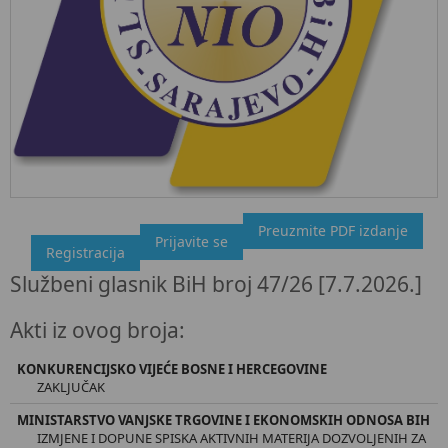
Preuzmite PDF izdanje
"Službeni glasnik BiH", broj 47/26 7.7.2026.
Prijavite se
Registracija
Ovdje možete preuzeti dokument, kao i obaviti kratki uvid u
Službeni glasnik BiH broj 47/26 [7.7.2026.]
sadržaj dokumenta.
Akti iz ovog broja:
KONKURENCIJSKO VIJEĆE BOSNE I HERCEGOVINE
ZAKLJUČAK
MINISTARSTVO VANJSKE TRGOVINE I EKONOMSKIH ODNOSA BIH
IZMJENE I DOPUNE SPISKA AKTIVNIH MATERIJA DOZVOLJENIH ZA